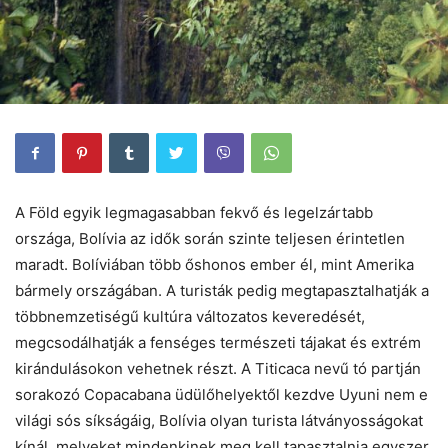
A Föld egyik legmagasabban fekvő és legelzártabb
országa, Bolívia az idők során szinte teljesen érintetlen
maradt. Bolíviában több őshonos ember él, mint Amerika
bármely országában. A turisták pedig megtapasztalhatják a
többnemzetiségű kultúra változatos keveredését,
megcsodálhatják a fenséges természeti tájakat és extrém
kirándulásokon vehetnek részt. A Titicaca nevű tó partján
sorakozó Copacabana üdülőhelyektől kezdve Uyuni nem e
világi sós síkságáig, Bolívia olyan turista látványosságokat
kínál, melyeket mindenkinek meg kell tapasztalnia egyszer