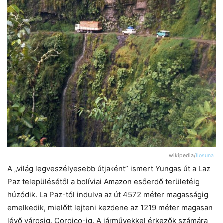
wikipedia/
Ilosuna
A „világ legveszélyesebb útjaként” ismert Yungas út a Laz
Paz településétől a bolíviai Amazon esőerdő területéig
húzódik. La Paz-tól indulva az út 4572 méter magasságig
emelkedik, mielőtt lejteni kezdene az 1219 méter magasan
lévő városig, Coroico-ig. A járművekkel érkezők számára