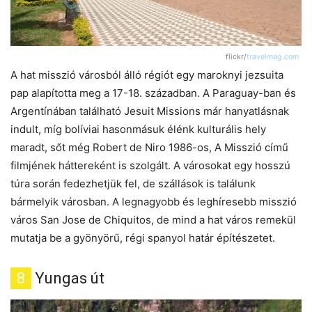
flickr/
travelmag.com
A hat misszió városból álló régiót egy maroknyi jezsuita
pap alapította meg a 17-18. században. A Paraguay-ban és
Argentínában található Jesuit Missions már hanyatlásnak
indult, míg bolíviai hasonmásuk élénk kulturális hely
maradt, sőt még Robert de Niro 1986-os, A Misszió című
filmjének háttereként is szolgált. A városokat egy hosszú
túra során fedezhetjük fel, de szállások is találunk
bármelyik városban. A legnagyobb és leghíresebb misszió
város San Jose de Chiquitos, de mind a hat város remekül
mutatja be a gyönyörű, régi spanyol határ építészetet.
8
Yungas út