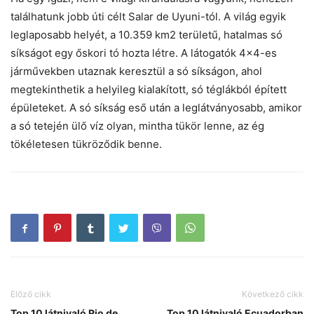
találhatunk jobb úti célt Salar de Uyuni-tól. A világ egyik
leglaposabb helyét, a 10.359 km2 területű, hatalmas só
síkságot egy őskori tó hozta létre. A látogatók 4×4-es
járművekben utaznak keresztül a só síkságon, ahol
megtekinthetik a helyileg kialakított, só téglákból épített
épületeket. A só síkság eső után a leglátványosabb, amikor
a só tetején ülő víz olyan, mintha tükör lenne, az ég
tökéletesen tükröződik benne.
Előző cikk
Következő cikk
Top 10 látnivaló Rio de
Top 10 látnivaló Ecuadorban