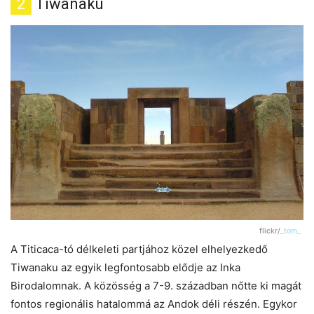
2
Tiwanaku
flickr/
_tom_
A Titicaca-tó délkeleti partjához közel elhelyezkedő
Tiwanaku az egyik legfontosabb elődje az Inka
Birodalomnak. A közösség a 7-9. században nőtte ki magát
fontos regionális hatalommá az Andok déli részén. Egykor