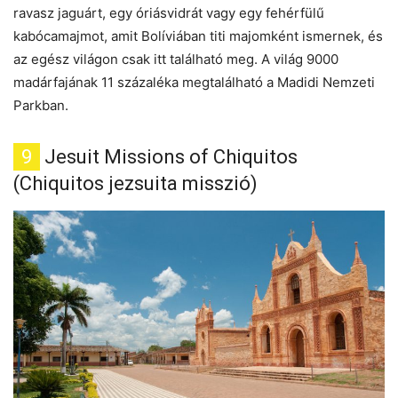
ravasz jaguárt, egy óriásvidrát vagy egy fehérfülű
kabócamajmot, amit Bolíviában titi majomként ismernek, és
az egész világon csak itt található meg. A világ 9000
madárfajának 11 százaléka megtalálható a Madidi Nemzeti
Parkban.
9
Jesuit Missions of Chiquitos
(Chiquitos jezsuita misszió)