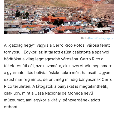
flickr/
NeilsPhotography
A „gazdag hegy”, vagyis a Cerro Rico Potosi városa felett
tornyosul. Egykor, az itt tartott ezüst csábította a spanyol
hódítókat a világ legmagasabb városába. Cerro Rico a
tökéletes úti cél, azok számára, akik szeretnék megismerni
a gyarmatosítás bolíviai őslakosokra mért hatásait. Ugyan
ezüst már rég nincs, de ónt még mindig bányásznak Cerro
Rico területén. A látogatók a bányákat is megtekinthetik,
csak úgy, mint a Casa Nacional de Moneda nevű
múzeumot, ami egykor a királyi pénzverdének adott
otthont.