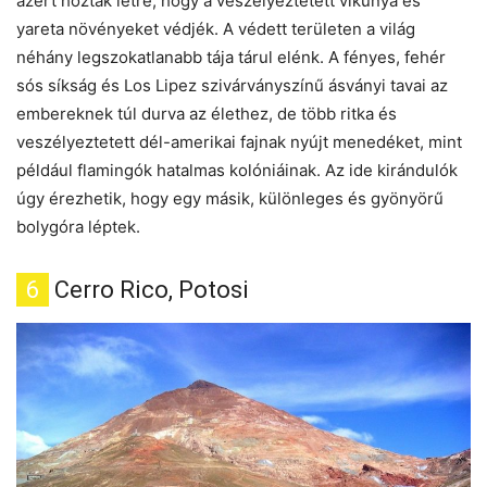
azért hozták létre, hogy a veszélyeztetett vikunya és
yareta növényeket védjék. A védett területen a világ
néhány legszokatlanabb tája tárul elénk. A fényes, fehér
sós síkság és Los Lipez szivárványszínű ásványi tavai az
embereknek túl durva az élethez, de több ritka és
veszélyeztetett dél-amerikai fajnak nyújt menedéket, mint
például flamingók hatalmas kolóniáinak. Az ide kirándulók
úgy érezhetik, hogy egy másik, különleges és gyönyörű
bolygóra léptek.
6
Cerro Rico, Potosi