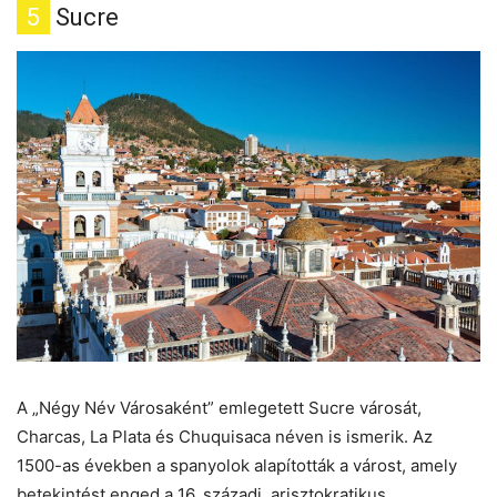
5
Sucre
A „Négy Név Városaként” emlegetett Sucre városát,
Charcas, La Plata és Chuquisaca néven is ismerik. Az
1500-as években a spanyolok alapították a várost, amely
betekintést enged a 16. századi, arisztokratikus