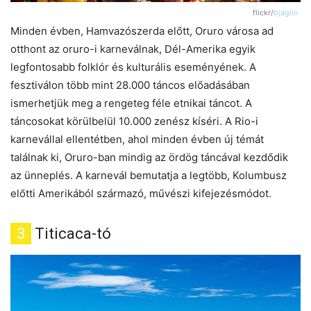
flickr/
bjaglin
Minden évben, Hamvazószerda előtt, Oruro városa ad
otthont az oruro-i karneválnak, Dél-Amerika egyik
legfontosabb folklór és kulturális eseményének. A
fesztiválon több mint 28.000 táncos előadásában
ismerhetjük meg a rengeteg féle etnikai táncot. A
táncosokat körülbelül 10.000 zenész kíséri. A Rio-i
karnevállal ellentétben, ahol minden évben új témát
találnak ki, Oruro-ban mindig az ördög táncával kezdődik
az ünneplés. A karnevál bemutatja a legtöbb, Kolumbusz
előtti Amerikából származó, művészi kifejezésmódot.
3
Titicaca-tó