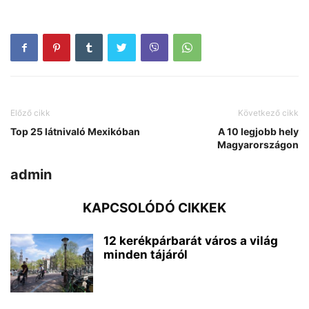
Előző cikk
Következő cikk
Top 25 látnivaló Mexikóban
A 10 legjobb hely
Magyarországon
admin
KAPCSOLÓDÓ CIKKEK
12 kerékpárbarát város a világ
minden tájáról