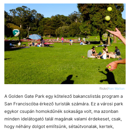
flickr/
Ken Walton
A Golden Gate Park egy kötelező bakancslistás program a
San Franciscóba érkező turisták számára. Ez a városi park
egykor csupán homokdűnék sokasága volt, ma azonban
minden idelátogató talál magának valami érdekeset, csak,
hogy néhány dolgot említsünk, sétaútvonalak, kertek,