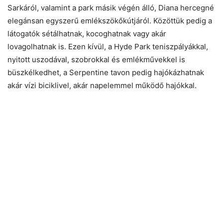
Sarkáról, valamint a park másik végén álló, Diana hercegné
elegánsan egyszerű emlékszökőkútjáról. Közöttük pedig a
látogatók sétálhatnak, kocoghatnak vagy akár
lovagolhatnak is. Ezen kívül, a Hyde Park teniszpályákkal,
nyitott uszodával, szobrokkal és emlékművekkel is
büszkélkedhet, a Serpentine tavon pedig hajókázhatnak
akár vízi biciklivel, akár napelemmel működő hajókkal.