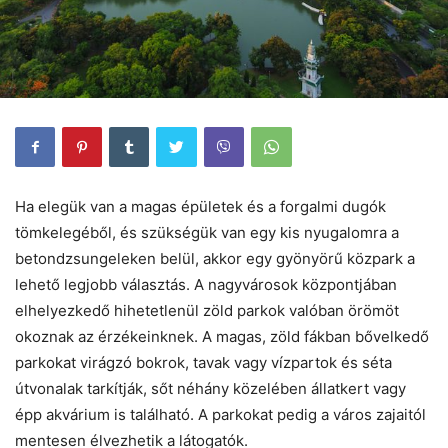
Ha elegük van a magas épületek és a forgalmi dugók
tömkelegéből, és szükségük van egy kis nyugalomra a
betondzsungeleken belül, akkor egy gyönyörű közpark a
lehető legjobb választás. A nagyvárosok központjában
elhelyezkedő hihetetlenül zöld parkok valóban örömöt
okoznak az érzékeinknek. A magas, zöld fákban bővelkedő
parkokat virágzó bokrok, tavak vagy vízpartok és séta
útvonalak tarkítják, sőt néhány közelében állatkert vagy
épp akvárium is található. A parkokat pedig a város zajaitól
mentesen élvezhetik a látogatók.