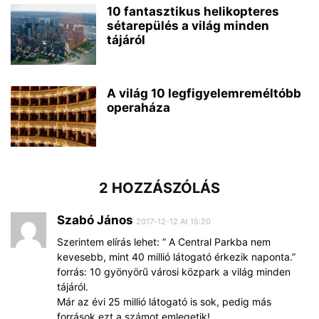
10 fantasztikus helikopteres
sétarepülés a világ minden
tájáról
A világ 10 legfigyelemreméltóbb
operaháza
2 HOZZÁSZÓLÁS
Szabó János
2017-12-12 At 15:20
Szerintem elírás lehet: ” A Central Parkba nem
kevesebb, mint 40 millió látogató érkezik naponta.”
forrás: 10 gyönyörű városi közpark a világ minden
tájáról.
Már az évi 25 millió látogató is sok, pedig más
források ezt a számot emlegetik!