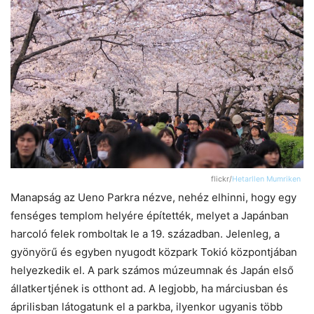
flickr/
Hetarllen Mumriken
Manapság az Ueno Parkra nézve, nehéz elhinni, hogy egy
fenséges templom helyére építették, melyet a Japánban
harcoló felek romboltak le a 19. században. Jelenleg, a
gyönyörű és egyben nyugodt közpark Tokió központjában
helyezkedik el. A park számos múzeumnak és Japán első
állatkertjének is otthont ad. A legjobb, ha márciusban és
áprilisban látogatunk el a parkba, ilyenkor ugyanis több