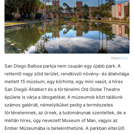
flickr/
Oleg.
San Diego Balboa parkja nem csupán egy újabb park. A
rettentő nagy zöld terület, rendkívüli növény- és állatvilága
mellett 15 múzeum, egy körhinta, egy mini vasút, a híres
San Diegói Állatkert és a történelmi Old Globe Theatre
épülete is várja a látogatókat. A múzeumok közt találunk
számos galériát, némelyiküket pedig a természetes
történelemnek, az űrnek, a tudománynak szenteltek, de a
méltán híres, úgy nevezett Museum of Man, vagyis az
Ember Múzeumába is betekinthetünk. A parkban elterülő