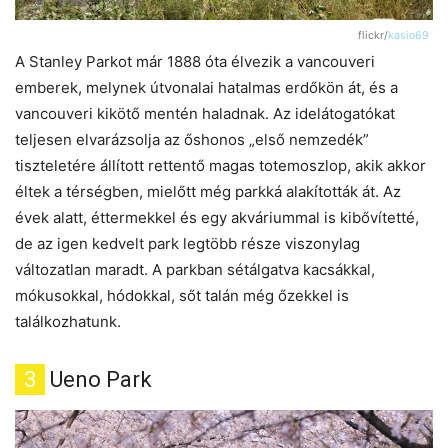
flickr/
kasio69
A Stanley Parkot már 1888 óta élvezik a vancouveri
emberek, melynek útvonalai hatalmas erdőkön át, és a
vancouveri kikötő mentén haladnak. Az idelátogatókat
teljesen elvarázsolja az őshonos „első nemzedék”
tiszteletére állított rettentő magas totemoszlop, akik akkor
éltek a térségben, mielőtt még parkká alakították át. Az
évek alatt, éttermekkel és egy akváriummal is kibővítetté,
de az igen kedvelt park legtöbb része viszonylag
változatlan maradt. A parkban sétálgatva kacsákkal,
mókusokkal, hódokkal, sőt talán még őzekkel is
találkozhatunk.
3
Ueno Park