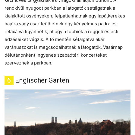
kézműves tárgyaknak és virágoknak adjon otthont. A
rendkívül nyugodt parkban a látogatók sétálgatnak a
kialakított ösvényeken, felpattanhatnak egy lapátkerekes
hajóra vagy csak leülhetnek egy kényelmes padra és
relaxálva figyelhetik, ahogy a többiek a reggeli és esti
edzéseiket végzik. A tó mentén sétálgatva akár
varánuszokat is megcsodálhatnak a látogatók. Vasárnap
délutánonként ingyenes szabadtéri koncerteket
szerveznek a parkban.
6
Englischer Garten