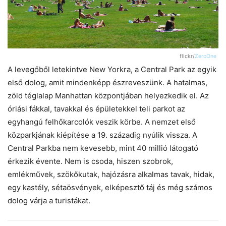
flickr/
ZeroOne
A levegőből letekintve New Yorkra, a Central Park az egyik
első dolog, amit mindenképp észreveszünk. A hatalmas,
zöld téglalap Manhattan központjában helyezkedik el. Az
óriási fákkal, tavakkal és épületekkel teli parkot az
egyhangú felhőkarcolók veszik körbe. A nemzet első
közparkjának kiépítése a 19. századig nyúlik vissza. A
Central Parkba nem kevesebb, mint 40 millió látogató
érkezik évente. Nem is csoda, hiszen szobrok,
emlékművek, szökőkutak, hajózásra alkalmas tavak, hidak,
egy kastély, sétaösvények, elképesztő táj és még számos
dolog várja a turistákat.