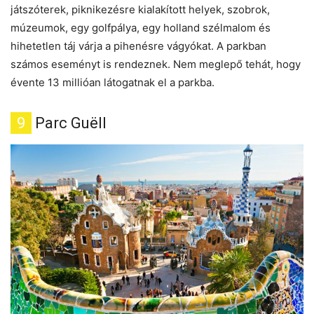
játszóterek, piknikezésre kialakított helyek, szobrok,
múzeumok, egy golfpálya, egy holland szélmalom és
hihetetlen táj várja a pihenésre vágyókat. A parkban
számos eseményt is rendeznek. Nem meglepő tehát, hogy
évente 13 millióan látogatnak el a parkba.
9
Parc Guëll