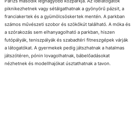
Párizs második legnagyobb közparkja. Az idelátogatók
piknikezhetnek vagy sétálgathatnak a gyönyörű pázsit, a
franciakertek és a gyümölcsöskertek mentén. A parkban
számos művészeti szobor és szökőkút található. A móka és
a szórakozás sem elhanyagolható a parkban, hiszen
futópályák, teniszpályák és szabadtéri fitneszgépek várják
a látogatókat. A gyermekek pedig játszhatnak a hatalmas
játszótéren, pónin lovagolhatnak, bábelőadásokat
nézhetnek és modellhajókat úsztathatnak a tavon.