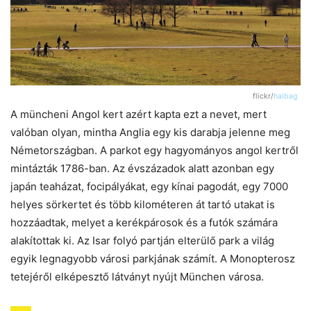
flickr/
halbag
A müncheni Angol kert azért kapta ezt a nevet, mert
valóban olyan, mintha Anglia egy kis darabja jelenne meg
Németországban. A parkot egy hagyományos angol kertről
mintázták 1786-ban. Az évszázadok alatt azonban egy
japán teaházat, focipályákat, egy kínai pagodát, egy 7000
helyes sörkertet és több kilométeren át tartó utakat is
hozzáadtak, melyet a kerékpárosok és a futók számára
alakítottak ki. Az Isar folyó partján elterülő park a világ
egyik legnagyobb városi parkjának számít. A Monopterosz
tetejéről elképesztő látványt nyújt München városa.