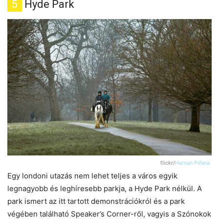
5
Hyde Park
flickr/
Hernan Piñera
Egy londoni utazás nem lehet teljes a város egyik
legnagyobb és leghíresebb parkja, a Hyde Park nélkül. A
park ismert az itt tartott demonstrációkról és a park
végében található Speaker’s Corner-ről, vagyis a Szónokok