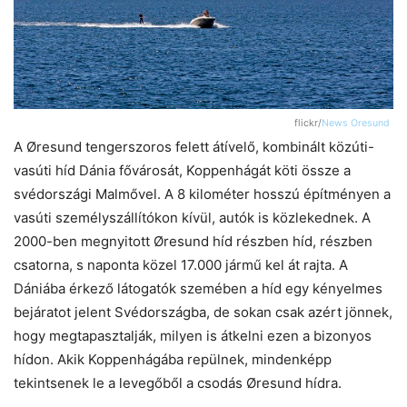
flickr/
News Oresund
A Øresund tengerszoros felett átívelő, kombinált közúti-
vasúti híd Dánia fővárosát, Koppenhágát köti össze a
svédországi Malmővel. A 8 kilométer hosszú építményen a
vasúti személyszállítókon kívül, autók is közlekednek. A
2000-ben megnyitott Øresund híd részben híd, részben
csatorna, s naponta közel 17.000 jármű kel át rajta. A
Dániába érkező látogatók szemében a híd egy kényelmes
bejáratot jelent Svédországba, de sokan csak azért jönnek,
hogy megtapasztalják, milyen is átkelni ezen a bizonyos
hídon. Akik Koppenhágába repülnek, mindenképp
tekintsenek le a levegőből a csodás Øresund hídra.