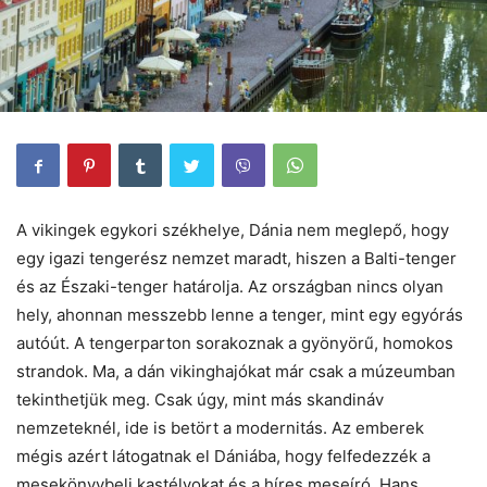
A vikingek egykori székhelye, Dánia nem meglepő, hogy
egy igazi tengerész nemzet maradt, hiszen a Balti-tenger
és az Északi-tenger határolja. Az országban nincs olyan
hely, ahonnan messzebb lenne a tenger, mint egy egyórás
autóút. A tengerparton sorakoznak a gyönyörű, homokos
strandok. Ma, a dán vikinghajókat már csak a múzeumban
tekinthetjük meg. Csak úgy, mint más skandináv
nemzeteknél, ide is betört a modernitás. Az emberek
mégis azért látogatnak el Dániába, hogy felfedezzék a
mesekönyvbeli kastélyokat és a híres meseíró, Hans