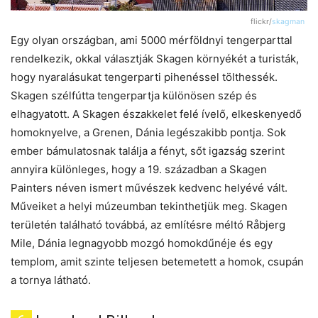
flickr/
skagman
Egy olyan országban, ami 5000 mérföldnyi tengerparttal
rendelkezik, okkal választják Skagen környékét a turisták,
hogy nyaralásukat tengerparti pihenéssel tölthessék.
Skagen szélfútta tengerpartja különösen szép és
elhagyatott. A Skagen északkelet felé ívelő, elkeskenyedő
homoknyelve, a Grenen, Dánia legészakibb pontja. Sok
ember bámulatosnak találja a fényt, sőt igazság szerint
annyira különleges, hogy a 19. században a Skagen
Painters néven ismert művészek kedvenc helyévé vált.
Műveiket a helyi múzeumban tekinthetjük meg. Skagen
területén található továbbá, az említésre méltó Råbjerg
Mile, Dánia legnagyobb mozgó homokdűnéje és egy
templom, amit szinte teljesen betemetett a homok, csupán
a tornya látható.