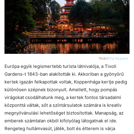
flickr/
Stig Nygaard
Európa egyik legismertebb turista látnivalója, a Tivoli
Gardens-t 1843-ban alakították ki. Akkoriban a gyönyörű
kertek igazán felkapottak voltak, Koppenhága kertje pedig
különösen szépnek bizonyult. Amellett, hogy pompás
virágokat csodálhatunk meg, a kertek fontos társadalmi
központtá váltak, sőt a színtársulatok számára is kreatív
megnyilvánulási lehetőséget biztosítottak. Manapság, az
emberek számtalan okból kifolyólag látogatnak el ide.
Rengeteg hullámvasút, játék, bolt és étterem is várja