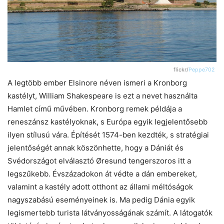
flickr/
Peppe702
A legtöbb ember Elsinore néven ismeri a Kronborg
kastélyt, William Shakespeare is ezt a nevet használta
Hamlet című művében. Kronborg remek példája a
reneszánsz kastélyoknak, s Európa egyik legjelentősebb
ilyen stílusú vára. Építését 1574-ben kezdték, s stratégiai
jelentőségét annak köszönhette, hogy a Dániát és
Svédországot elválasztó Øresund tengerszoros itt a
legszűkebb. Évszázadokon át védte a dán embereket,
valamint a kastély adott otthont az állami méltóságok
nagyszabású eseményeinek is. Ma pedig Dánia egyik
legismertebb turista látványosságának számít. A látogatók