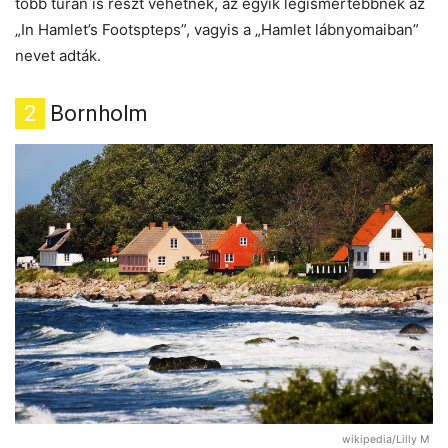
több túrán is részt vehetnek, az egyik legismertebbnek az
„In Hamlet’s Footspteps”, vagyis a „Hamlet lábnyomaiban”
nevet adták.
2
Bornholm
wikipedia/Lilly M