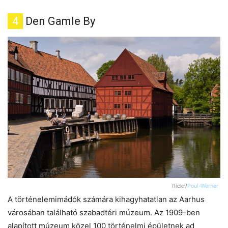
4
Den Gamle By
flickr/
Poul-Werner
A történelemimádók számára kihagyhatatlan az Aarhus
városában található szabadtéri múzeum. Az 1909-ben
alapított múzeum közel 100 történelmi épületnek ad