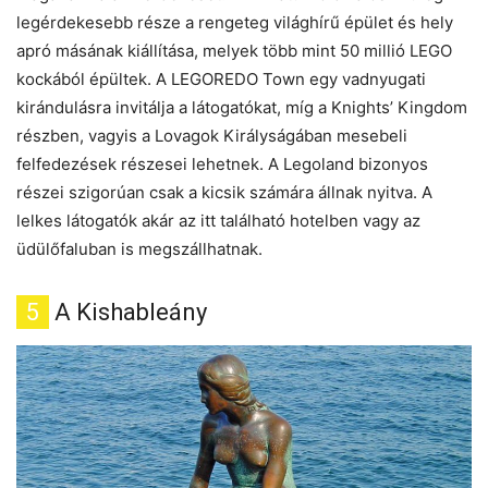
legérdekesebb része a rengeteg világhírű épület és hely
apró másának kiállítása, melyek több mint 50 millió LEGO
kockából épültek. A LEGOREDO Town egy vadnyugati
kirándulásra invitálja a látogatókat, míg a Knights’ Kingdom
részben, vagyis a Lovagok Királyságában mesebeli
felfedezések részesei lehetnek. A Legoland bizonyos
részei szigorúan csak a kicsik számára állnak nyitva. A
lelkes látogatók akár az itt található hotelben vagy az
üdülőfaluban is megszállhatnak.
5
A Kishableány