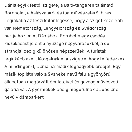
Dánia egyik festői szigete, a Balti-tengeren található
Bornholm, a halászatáról és iparművészetéről híres.
Leginkább az teszi különlegessé, hogy a sziget közelebb
van Németország, Lengyelország és Svédország
partjaihoz, mint Dániához. Bornholm egy csodás
kiszakadást jelent a nyüzsgő nagyvárosokból, a déli
strandjai pedig különösen népszerűek. A turisták
leginkább azért látogatnak el a szigetre, hogy felfedezzék
Almindingen-t, Dánia harmadik legnagyobb erdejét. Egy
másik top látnivaló a Svaneke nevű falu a gyönyörű
állapotban megőrzött épületeivel és gazdag művészeti
galériáival. A gyermekek pedig megőrülnek a Joboland
nevű vidámparkért.