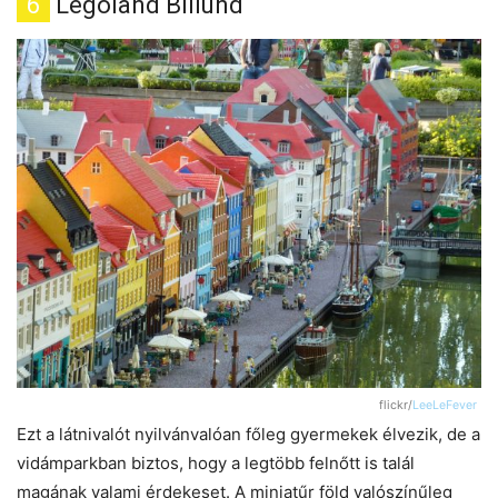
6
Legoland Billund
flickr/
LeeLeFever
Ezt a látnivalót nyilvánvalóan főleg gyermekek élvezik, de a
vidámparkban biztos, hogy a legtöbb felnőtt is talál
magának valami érdekeset. A miniatűr föld valószínűleg