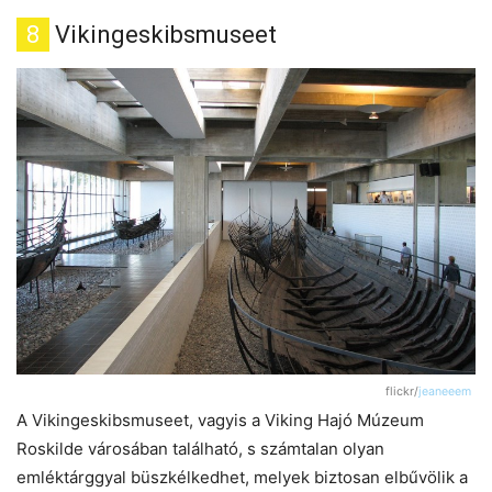
8
Vikingeskibsmuseet
flickr/
jeaneeem
A Vikingeskibsmuseet, vagyis a Viking Hajó Múzeum
Roskilde városában található, s számtalan olyan
emléktárggyal büszkélkedhet, melyek biztosan elbűvölik a