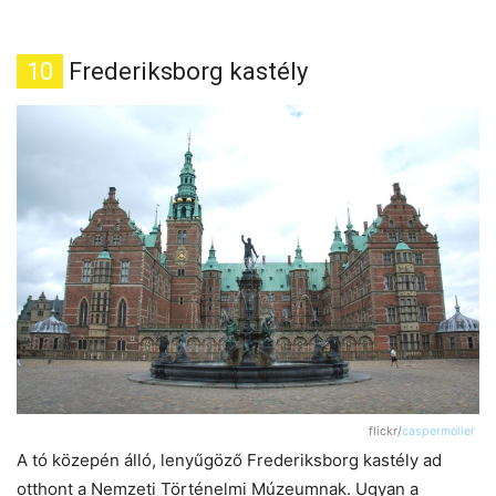
10
Frederiksborg kastély
flickr/
caspermoller
A tó közepén álló, lenyűgöző Frederiksborg kastély ad
otthont a Nemzeti Történelmi Múzeumnak. Ugyan a