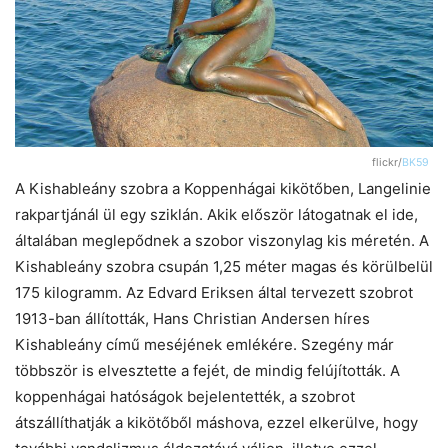
flickr/
BK59
A Kishableány szobra a Koppenhágai kikötőben, Langelinie
rakpartjánál ül egy sziklán. Akik először látogatnak el ide,
általában meglepődnek a szobor viszonylag kis méretén. A
Kishableány szobra csupán 1,25 méter magas és körülbelül
175 kilogramm. Az Edvard Eriksen által tervezett szobrot
1913-ban állították, Hans Christian Andersen híres
Kishableány című meséjének emlékére. Szegény már
többször is elvesztette a fejét, de mindig felújították. A
koppenhágai hatóságok bejelentették, a szobrot
átszállíthatják a kikötőből máshova, ezzel elkerülve, hogy