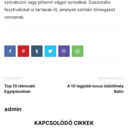
szórakozni vagy pihenni vágyó turistákat. Szezonális
fesztiválokat is tartanak itt, amelyek szintén tömegeket
vonzanak.
Előző cikk
Következő cikk
Top 10 látnivaló
A 10 legjobb luxus üdülőhely
Egyiptomban
Balin
admin
KAPCSOLÓDÓ CIKKEK