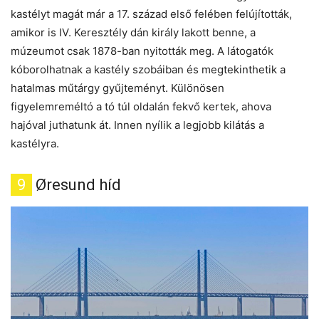
kastélyt magát már a 17. század első felében felújították,
amikor is IV. Keresztély dán király lakott benne, a
múzeumot csak 1878-ban nyitották meg. A látogatók
kóborolhatnak a kastély szobáiban és megtekinthetik a
hatalmas műtárgy gyűjteményt. Különösen
figyelemreméltó a tó túl oldalán fekvő kertek, ahova
hajóval juthatunk át. Innen nyílik a legjobb kilátás a
kastélyra.
9
Øresund híd