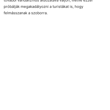
további vandalizmus áldozatává váljon, illetve ezzel
próbálják megakadályozni a turistákat is, hogy
felmásszanak a szoborra.