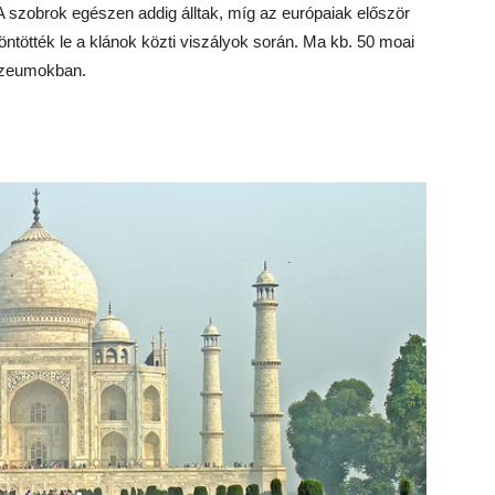
szobrok egészen addig álltak, míg az európaiak először
döntötték le a klánok közti viszályok során. Ma kb. 50 moai
múzeumokban.