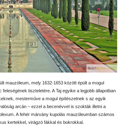
flickr/
Dennis Jarvis
ült mauzóleum, mely 1632-1653 között épült a mogul
eleségének tiszteletére. A Taj egyike a legjobb állapotban
lékeknek, mesterműve a mogul építészetnek s az egyik
óság arcán – ezzel a becenévvel is szokták illetni a
omplexum. A fehér márvány kupolás mauzóleumban számos
us kertekkel, virágzó fákkal és bokrokkal.