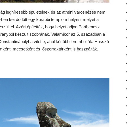
világ leghíresebb épületeinek és az athéni városnézés nem
447-ben kezdődött egy korábbi templom helyén, melyet a
szült el. Azért építették, hogy helyet adjon Parthenosz
aranyból készült szobrának. Valamikor az 5. században a
 Konstantinápolyba vitette, ahol később lerombolták. Hosszú
mként, mecsetként és lőszerraktárként is használták.