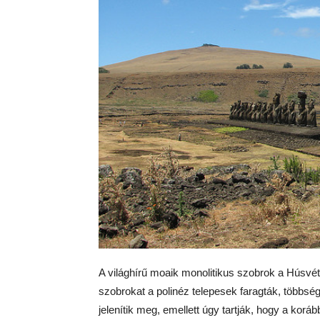
A világhírű moaik monolitikus szobrok a Húsvét-
szobrokat a polinéz telepesek faragták, többsé
jelenítik meg, emellett úgy tartják, hogy a kor