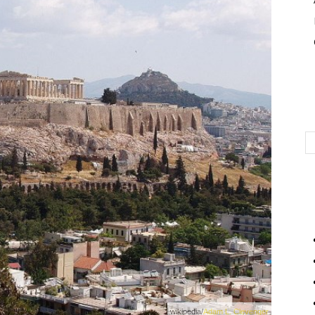
wikipedia/
Adam L. Clevenger