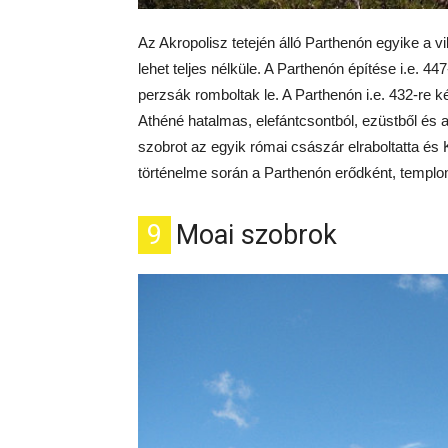
Az Akropolisz tetején álló Parthenón egyike a 
lehet teljes nélküle. A Parthenón építése i.e. 
perzsák romboltak le. A Parthenón i.e. 432-re ké
Athéné hatalmas, elefántcsontból, ezüstből és 
szobrot az egyik római császár elraboltatta és
történelme során a Parthenón erődként, templo
9
Moai szobrok