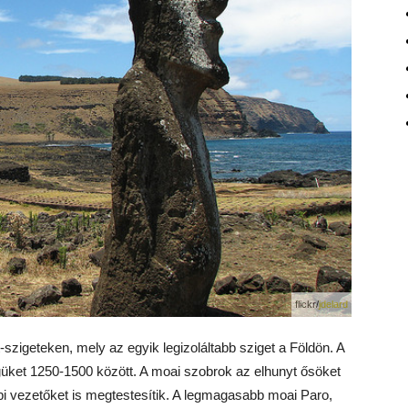
flickr/
jdelard
szigeteken, mely az egyik legizoláltabb sziget a Földön. A
güket 1250-1500 között. A moai szobrok az elhunyt ősöket
ábbi vezetőket is megtestesítik. A legmagasabb moai Paro,