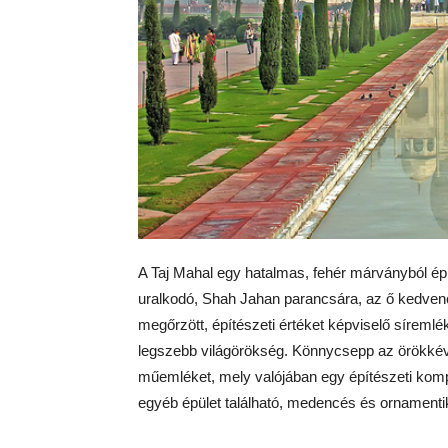
A Taj Mahal egy hatalmas, fehér márványból ép
uralkodó, Shah Jahan parancsára, az ő kedvenc f
megőrzött, építészeti értéket képviselő sírem
legszebb világörökség. Könnycsepp az örökkéval
műemléket, mely valójában egy építészeti k
egyéb épület található, medencés és ornamentik