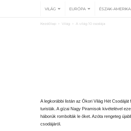
VILÁG
EURÓPA
ÉSZAK-AMERIKA
Kezdőlap
Világ
A világ 10 csodája
A legkorábbi listán az Ókori Világ Hét Csodáját 
turisták. A gízai Nagy Piramisok kivételével e
háborúk rombolták le őket. Azóta rengeteg újabb 
csodájáról.