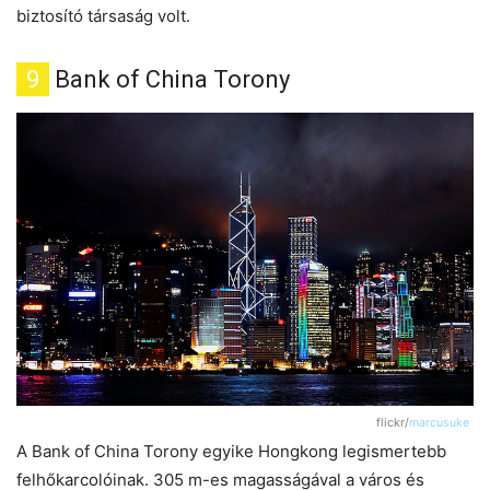
biztosító társaság volt.
9
Bank of China Torony
flickr/
marcusuke
A Bank of China Torony egyike Hongkong legismertebb
felhőkarcolóinak. 305 m-es magasságával a város és