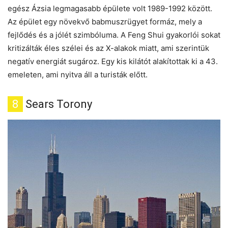
egész Ázsia legmagasabb épülete volt 1989-1992 között.
Az épület egy növekvő babmuszrügyet formáz, mely a
fejlődés és a jólét szimbóluma. A Feng Shui gyakorlói sokat
kritizálták éles szélei és az X-alakok miatt, ami szerintük
negatív energiát sugároz. Egy kis kilátót alakítottak ki a 43.
emeleten, ami nyitva áll a turisták előtt.
8
Sears Torony