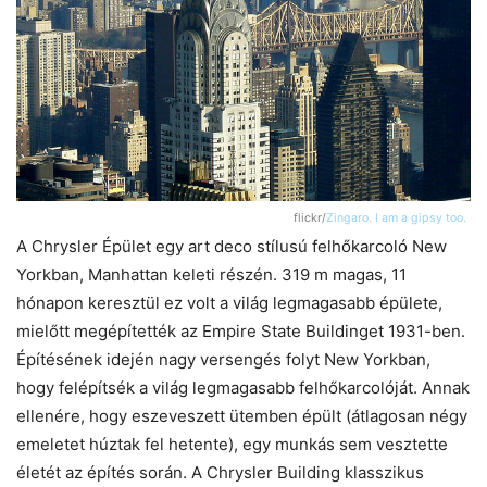
flickr/
Zingaro. I am a gipsy too.
A Chrysler Épület egy art deco stílusú felhőkarcoló New
Yorkban, Manhattan keleti részén. 319 m magas, 11
hónapon keresztül ez volt a világ legmagasabb épülete,
mielőtt megépítették az Empire State Buildinget 1931-ben.
Építésének idején nagy versengés folyt New Yorkban,
hogy felépítsék a világ legmagasabb felhőkarcolóját. Annak
ellenére, hogy eszeveszett ütemben épült (átlagosan négy
emeletet húztak fel hetente), egy munkás sem vesztette
életét az építés során. A Chrysler Building klasszikus