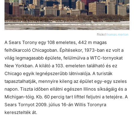
flickr/
thomas.merton
A Sears Torony egy 108 emeletes, 442 m magas
felhőkarcoló Chicagoban. Építésekor, 1973-ban ez volt a
világ legmagasabb épülete, felülmúlva a WTC-tornyokat
New Yorkban. A kilátó a 103. emeleten található és ez
Chicago egyik legnépszerűbb látnivalója. A turisták
tapasztalhatják, mennyire kileng az épület egy-egy szeles
napon. Tiszta időben ellátni egészen Illinos síkságáig és a
Michigan-tóig. Kb. 60 percig tart lifttel feljutni a tetejére. A
Sears Tornyot 2009. július 16-án Willis Toronyra
keresztelték át.