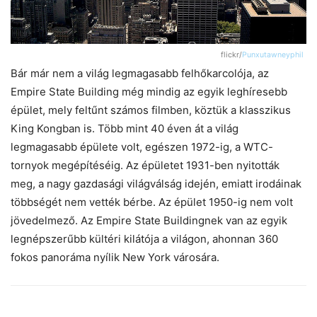
flickr/
Punxutawneyphil
Bár már nem a világ legmagasabb felhőkarcolója, az
Empire State Building még mindig az egyik leghíresebb
épület, mely feltűnt számos filmben, köztük a klasszikus
King Kongban is. Több mint 40 éven át a világ
legmagasabb épülete volt, egészen 1972-ig, a WTC-
tornyok megépítéséig. Az épületet 1931-ben nyitották
meg, a nagy gazdasági világválság idején, emiatt irodáinak
többségét nem vették bérbe. Az épület 1950-ig nem volt
jövedelmező. Az Empire State Buildingnek van az egyik
legnépszerűbb kültéri kilátója a világon, ahonnan 360
fokos panoráma nyílik New York városára.