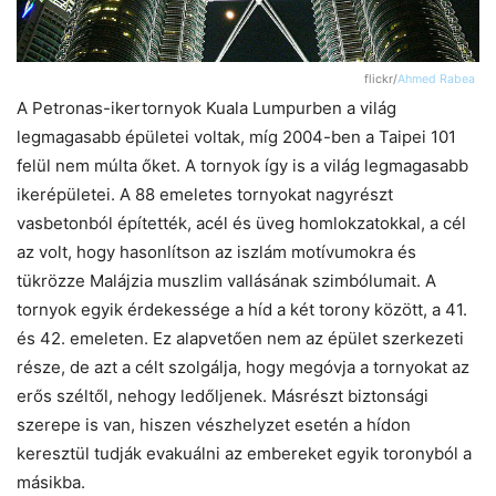
flickr/
Ahmed Rabea
A Petronas-ikertornyok Kuala Lumpurben a világ
legmagasabb épületei voltak, míg 2004-ben a Taipei 101
felül nem múlta őket. A tornyok így is a világ legmagasabb
ikerépületei. A 88 emeletes tornyokat nagyrészt
vasbetonból építették, acél és üveg homlokzatokkal, a cél
az volt, hogy hasonlítson az iszlám motívumokra és
tükrözze Malájzia muszlim vallásának szimbólumait. A
tornyok egyik érdekessége a híd a két torony között, a 41.
és 42. emeleten. Ez alapvetően nem az épület szerkezeti
része, de azt a célt szolgálja, hogy megóvja a tornyokat az
erős széltől, nehogy ledőljenek. Másrészt biztonsági
szerepe is van, hiszen vészhelyzet esetén a hídon
keresztül tudják evakuálni az embereket egyik toronyból a
másikba.