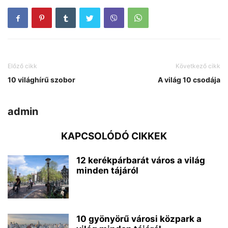
Előző cikk
Következő cikk
10 világhírű szobor
A világ 10 csodája
admin
KAPCSOLÓDÓ CIKKEK
12 kerékpárbarát város a világ
minden tájáról
10 gyönyörű városi közpark a