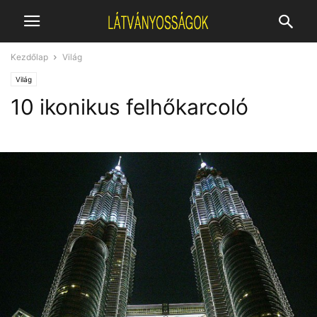
Kezdőlap
Világ
Világ
10 ikonikus felhőkarcoló