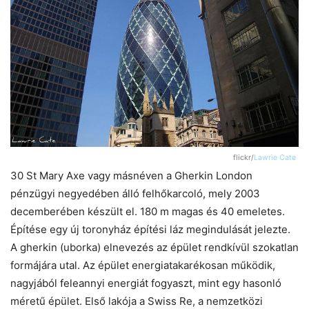
flickr/
Lawrie Cate
30 St Mary Axe vagy másnéven a Gherkin London
pénzügyi negyedében álló felhőkarcoló, mely 2003
decemberében készült el. 180 m magas és 40 emeletes.
Építése egy új toronyház építési láz megindulását jelezte.
A gherkin (uborka) elnevezés az épület rendkívül szokatlan
formájára utal. Az épület energiatakarékosan működik,
nagyjából feleannyi energiát fogyaszt, mint egy hasonló
méretű épület. Első lakója a Swiss Re, a nemzetközi