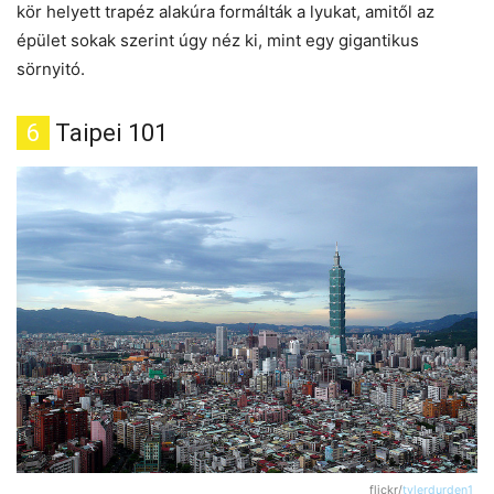
kör helyett trapéz alakúra formálták a lyukat, amitől az
épület sokak szerint úgy néz ki, mint egy gigantikus
sörnyitó.
6
Taipei 101
flickr/
tylerdurden1