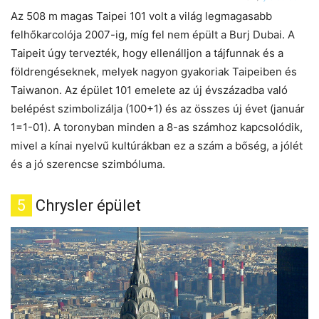
Az 508 m magas Taipei 101 volt a világ legmagasabb
felhőkarcolója 2007-ig, míg fel nem épült a Burj Dubai. A
Taipeit úgy tervezték, hogy ellenálljon a tájfunnak és a
földrengéseknek, melyek nagyon gyakoriak Taipeiben és
Taiwanon. Az épület 101 emelete az új évszázadba való
belépést szimbolizálja (100+1) és az összes új évet (január
1=1-01). A toronyban minden a 8-as számhoz kapcsolódik,
mivel a kínai nyelvű kultúrákban ez a szám a bőség, a jólét
és a jó szerencse szimbóluma.
5
Chrysler épület