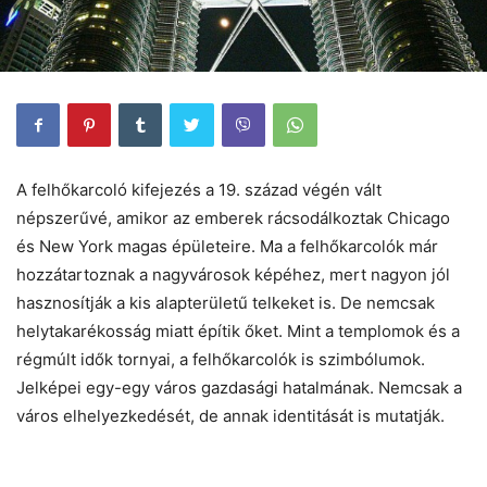
A felhőkarcoló kifejezés a 19. század végén vált
népszerűvé, amikor az emberek rácsodálkoztak Chicago
és New York magas épületeire. Ma a felhőkarcolók már
hozzátartoznak a nagyvárosok képéhez, mert nagyon jól
hasznosítják a kis alapterületű telkeket is. De nemcsak
helytakarékosság miatt építik őket. Mint a templomok és a
régmúlt idők tornyai, a felhőkarcolók is szimbólumok.
Jelképei egy-egy város gazdasági hatalmának. Nemcsak a
város elhelyezkedését, de annak identitását is mutatják.