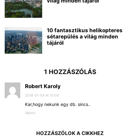
világ minden tájáról
10 fantasztikus helikopteres
sétarepülés a világ minden
tájáról
1 HOZZÁSZÓLÁS
Robert Karoly
2018-01-04 At 15:04
Kar,hogy nekunk egy db. sincs..
Válasz
HOZZÁSZÓLOK A CIKKHEZ