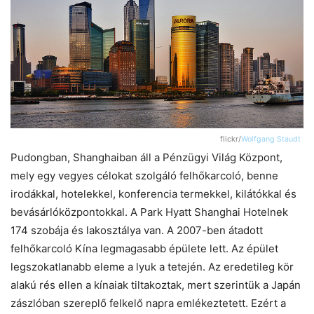
flickr/
Wolfgang Staudt
Pudongban, Shanghaiban áll a Pénzügyi Világ Központ,
mely egy vegyes célokat szolgáló felhőkarcoló, benne
irodákkal, hotelekkel, konferencia termekkel, kilátókkal és
bevásárlóközpontokkal. A Park Hyatt Shanghai Hotelnek
174 szobája és lakosztálya van. A 2007-ben átadott
felhőkarcoló Kína legmagasabb épülete lett. Az épület
legszokatlanabb eleme a lyuk a tetején. Az eredetileg kör
alakú rés ellen a kínaiak tiltakoztak, mert szerintük a Japán
zászlóban szereplő felkelő napra emlékeztetett. Ezért a