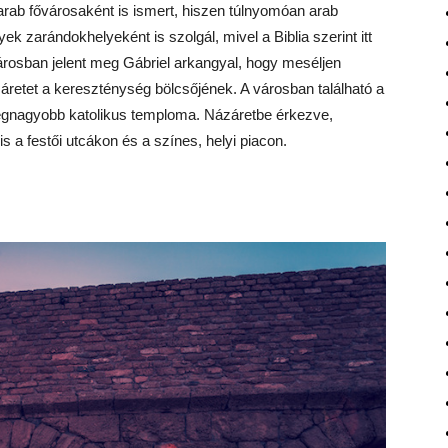
arab fővárosaként is ismert, hiszen túlnyomóan arab
k zarándokhelyeként is szolgál, mivel a Biblia szerint itt
városban jelent meg Gábriel arkangyal, hogy meséljen
záretet a kereszténység bölcsőjének. A városban található a
 legnagyobb katolikus temploma. Názáretbe érkezve,
 a festői utcákon és a színes, helyi piacon.