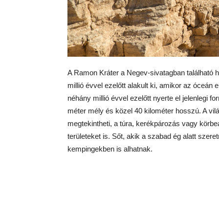
A Ramon Kráter a Negev-sivatagban található hár
millió évvel ezelőtt alakult ki, amikor az óceán
néhány millió évvel ezelőtt nyerte el jelenlegi f
méter mély és közel 40 kilométer hosszú. A vilá
megtekintheti, a túra, kerékpározás vagy körb
területeket is. Sőt, akik a szabad ég alatt szere
kempingekben is alhatnak.