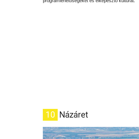
programlehetőségeket és elképesztő kultúrát.
10
Názáret