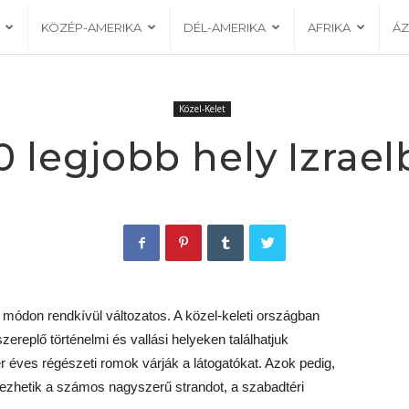
KÖZÉP-AMERIKA
DÉL-AMERIKA
AFRIKA
ÁZ
Közel-Kelet
0 legjobb hely Izrae
ódon rendkívül változatos. A közel-keleti országban
zereplő történelmi és vallási helyeken találhatjuk
r éves régészeti romok várják a látogatókat. Azok pedig,
lvezhetik a számos nagyszerű strandot, a szabadtéri