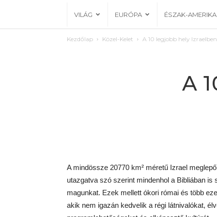
VILÁG
EURÓPA
ÉSZAK-AMERIKA
Kezdőlap
Közel-Kelet
A 10 legjobb hely Izraelben
A 1
A mindössze 20770 km² méretű Izrael meglepő m
utazgatva szó szerint mindenhol a Bibliában is s
magunkat. Ezek mellett ókori római és több eze
akik nem igazán kedvelik a régi látnivalókat, é