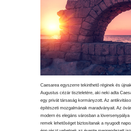
Caesarea egyszerre tekinthető réginek és újnak 
Augustus cézár tiszteletére, aki neki adta Caesa
egy privát társaság kormányzott. Az antikvitá
építészeti mozgalmának maradványait. Az óvár
modern és elegáns városban a lóversenypálya i
remek lehetőséget biztosítanak a nyugodt napoz
épp részt vehetnek az évente megrendezett jazz