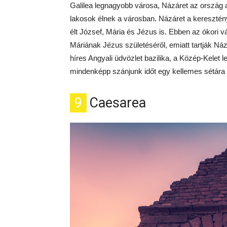
Galilea legnagyobb városa, Názáret az ország 
lakosok élnek a városban. Názáret a kereszténye
élt József, Mária és Jézus is. Ebben az ókori 
Máriának Jézus születéséről, emiatt tartják Ná
híres Angyali üdvözlet bazilika, a Közép-Kelet
mindenképp szánjunk időt egy kellemes sétára is
9
Caesarea