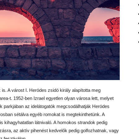
is. A várost I. Heródes zsidó király alapította meg
rea-t. 1952-ben Izrael egyetlen olyan városa lett, melyet
sok parkjában az idelátogatók megcsodálhatják Heródes
osban sétálva egyéb romokat is megtekinthetünk. A
s kihagyhatatlan látnivaló. A homokos strandok pedig
ásra, az aktív pihenést kedvelők pedig golfozhatnak, vagy
 fesztiválon.