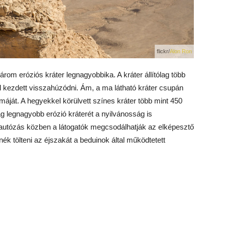
flickr/
Alon Ron
om eróziós kráter legnagyobbika. A kráter állítólag több
 el kezdett visszahúzódni. Ám, a ma látható kráter csupán
ormáját. A hegyekkel körülvett színes kráter több mint 450
g legnagyobb erózió kráterét a nyilvánosság is
eautózás közben a látogatók megcsodálhatják az elképesztő
tnék tölteni az éjszakát a beduinok által működtetett