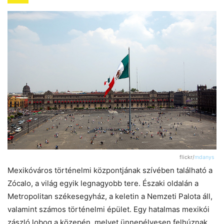
flickr/
mdanys
Mexikóváros történelmi központjának szívében található a
Zócalo, a világ egyik legnagyobb tere. Északi oldalán a
Metropolitan székesegyház, a keletin a Nemzeti Palota áll,
valamint számos történelmi épület. Egy hatalmas mexikói
zászló lobog a közepén, melyet ünnepélyesen felhúznak