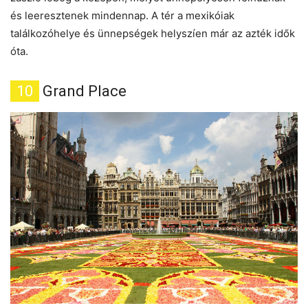
és leeresztenek mindennap. A tér a mexikóiak
találkozóhelye és ünnepségek helyszíen már az azték idők
óta.
10
Grand Place