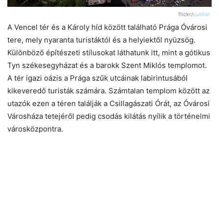
flickr/
cuellar
A Vencel tér és a Károly híd között található Prága Óvárosi
tere, mely nyaranta turistáktól és a helyiektől nyüzsög.
Különböző építészeti stílusokat láthatunk itt, mint a gótikus
Tyn székesegyházat és a barokk Szent Miklós templomot.
A tér igazi oázis a Prága szűk utcáinak labirintusából
kikeveredő turisták számára. Számtalan templom között az
utazók ezen a téren találják a Csillagászati Órát, az Óvárosi
Városháza tetejéről pedig csodás kilátás nyílik a történelmi
városközpontra.