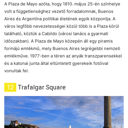
A Plaza de Mayo azóta, hogy 1810. május 25-én színhelye
volt a függetlenséghez vezető forradalomnak, Buenos
Aires és Argentína politikai életének egyik központja. A
város legfőbb nevezetességei közül több is a Plaza körül
található, köztük a Cabildo (városi tanács a gyarmati
időszakban). A Plaza de Mayo közepén áll egy piramis
formájú emlékmű, mely Buenos Aires legrégebbi nemzeti
emlékműve. 1977-ben a téren az anyák transzparensekkel
és a katonai junta által eltüntetett gyerekeik fotóival
vonultak fel.
12
Trafalgar Square