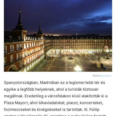
flickr/
giletayo
Spanyolországban, Madridban ez a legismertebb tér és
egyike a legfőbb helyeknek, ahol a turisták biztosan
megállnak. Eredetileg a városfalakon kívül alakították ki a
Plaza Mayort, ahol bikaviadalokat, piacot, koncerteket,
focimeccseket és kivégzéseket is tartottak. III. Fülöp