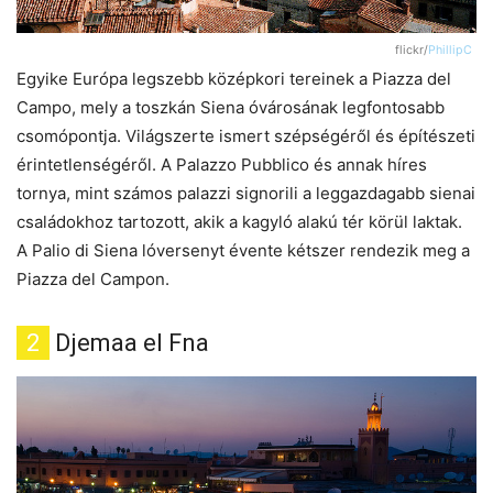
flickr/
PhillipC
Egyike Európa legszebb középkori tereinek a Piazza del
Campo, mely a toszkán Siena óvárosának legfontosabb
csomópontja. Világszerte ismert szépségéről és építészeti
érintetlenségéről. A Palazzo Pubblico és annak híres
tornya, mint számos palazzi signorili a leggazdagabb sienai
családokhoz tartozott, akik a kagyló alakú tér körül laktak.
A Palio di Siena lóversenyt évente kétszer rendezik meg a
Piazza del Campon.
2
Djemaa el Fna