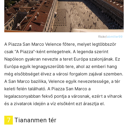
flickr/
abmiller99
A Piazza San Marco Velence főtere, melyet legtöbbször
csak “A Piazza”-ként emlegetnek. A legenda szerint
Napóleon gyakran nevezte a teret Európa szalonjának. Ez
Európa egyik legnagyszerűbb tere, ahol az emberi hang
még elsőbbséget élvez a városi forgalom zajával szemben.
A San Marco bazilika, Velence egyik nevezetessége, a tér
keleti felén található. A Piazza San Marco a
legalacsonyabban fekvő pontja a városnak, ezért a viharok
és a zivatarok idején a víz elsőként ezt árasztja el.
7
Tiananmen tér