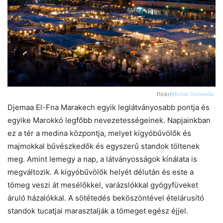
flickr/
Michal Osmenda
Djemaa El-Fna Marakech egyik leglátványosabb pontja és
egyike Marokkó legfőbb nevezetességeinek. Napjainkban
ez a tér a medina központja, melyet kígyóbűvölők és
majmokkal bűvészkedők és egyszerű standok töltenek
meg. Amint lemegy a nap, a látványosságok kínálata is
megváltozik. A kígyóbűvölők helyét délután és este a
tömeg veszi át mesélőkkel, varázslókkal gyógyfüveket
áruló házalókkal. A sötétedés beköszöntével ételárusító
standok tucatjai marasztalják a tömeget egész éjjel.