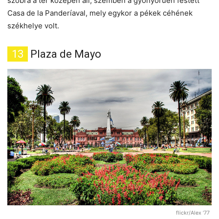
szobra a tér közepén áll, szemben a gyönyörűen festett
Casa de la Panderíaval, mely egykor a pékek céhének
székhelye volt.
13
Plaza de Mayo
flickr/Alex ’77