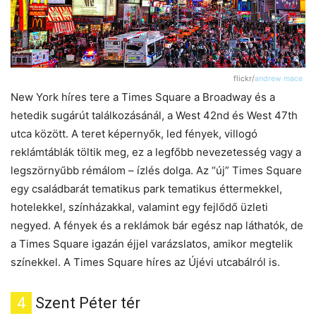
flickr/
andrew mace
New York híres tere a Times Square a Broadway és a
hetedik sugárút találkozásánál, a West 42nd és West 47th
utca között. A teret képernyők, led fények, villogó
reklámtáblák töltik meg, ez a legfőbb nevezetesség vagy a
legszörnyűbb rémálom – ízlés dolga. Az “új” Times Square
egy családbarát tematikus park tematikus éttermekkel,
hotelekkel, színházakkal, valamint egy fejlődő üzleti
negyed. A fények és a reklámok bár egész nap láthatók, de
a Times Square igazán éjjel varázslatos, amikor megtelik
színekkel. A Times Square híres az Újévi utcabálról is.
4
Szent Péter tér