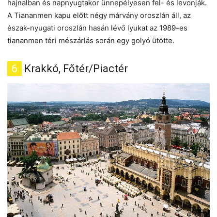
hajnalban és napnyugtakor ünnepélyesen fel- és levonják.
A Tiananmen kapu előtt négy márvány oroszlán áll, az
észak-nyugati oroszlán hasán lévő lyukat az 1989-es
tiananmen téri mészárlás során egy golyó ütötte.
6
Krakkó, Főtér/Piactér