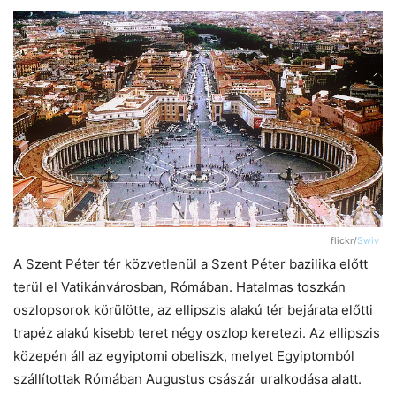
flickr/
Swiv
A Szent Péter tér közvetlenül a Szent Péter bazilika előtt
terül el Vatikánvárosban, Rómában. Hatalmas toszkán
oszlopsorok körülötte, az ellipszis alakú tér bejárata előtti
trapéz alakú kisebb teret négy oszlop keretezi. Az ellipszis
közepén áll az egyiptomi obeliszk, melyet Egyiptomból
szállítottak Rómában Augustus császár uralkodása alatt.