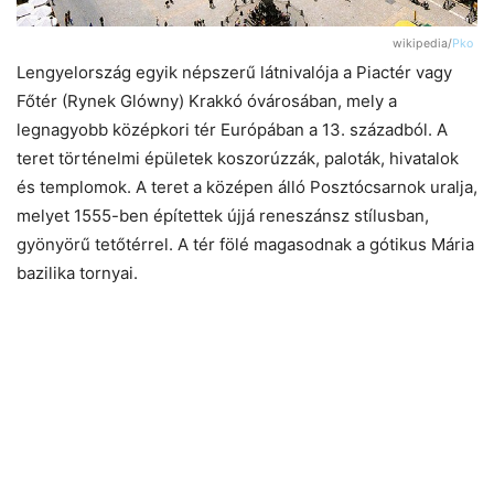
wikipedia/
Pko
Lengyelország egyik népszerű látnivalója a Piactér vagy
Főtér (Rynek Glówny) Krakkó óvárosában, mely a
legnagyobb középkori tér Európában a 13. századból. A
teret történelmi épületek koszorúzzák, paloták, hivatalok
és templomok. A teret a középen álló Posztócsarnok uralja,
melyet 1555-ben építettek újjá reneszánsz stílusban,
gyönyörű tetőtérrel. A tér fölé magasodnak a gótikus Mária
bazilika tornyai.