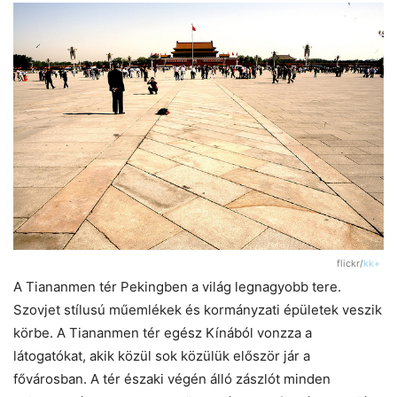
flickr/
kk+
A Tiananmen tér Pekingben a világ legnagyobb tere.
Szovjet stílusú műemlékek és kormányzati épületek veszik
körbe. A Tiananmen tér egész Kínából vonzza a
látogatókat, akik közül sok közülük először jár a
fővárosban. A tér északi végén álló zászlót minden