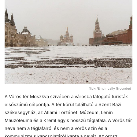
flickr/Empirically Grounded
A Vörös tér Moszkva szívében a városba látogató turisták
elsőszámú célpontja. A tér körül található a Szent Bazil
székesegyház, az Állami Történeti Múzeum, Lenin
Mauzóleuma és a Kreml egyik hosszú téglafala. A Vörös tér
neve nem a téglafalról és nem a vörös szín és a
kommunizmus kapcsolatáról kapta a nevét. Az orosz