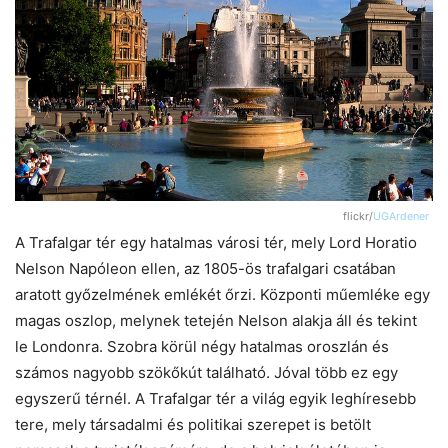
flickr/
UGArdener
A Trafalgar tér egy hatalmas városi tér, mely Lord Horatio
Nelson Napóleon ellen, az 1805-ös trafalgari csatában
aratott győzelmének emlékét őrzi. Központi műemléke egy
magas oszlop, melynek tetején Nelson alakja áll és tekint
le Londonra. Szobra körül négy hatalmas oroszlán és
számos nagyobb szökőkút található. Jóval több ez egy
egyszerű térnél. A Trafalgar tér a világ egyik leghíresebb
tere, mely társadalmi és politikai szerepet is betölt