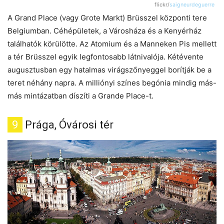
flickr/
saigneurdeguerre
A Grand Place (vagy Grote Markt) Brüsszel központi tere
Belgiumban. Céhépületek, a Városháza és a Kenyérház
találhatók körülötte. Az Atomium és a Manneken Pis mellett
a tér Brüsszel egyik legfontosabb látnivalója. Kétévente
augusztusban egy hatalmas virágszőnyeggel borítják be a
teret néhány napra. A milliónyi színes begónia mindig más-
más mintázatban díszíti a Grande Place-t.
9
Prága, Óvárosi tér