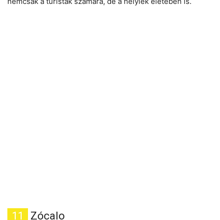
nemcsak a turisták számára, de a helyiek életében is.
11
Zócalo