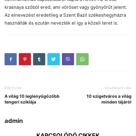
krasnaya szóból ered, ami vöröset vagy gyönyörűt jelent.
Az elnevezést eredetileg a Szent Bazil székeshegyházra
használták és ezután nevezték el így a közeli teret is.
Előző cikk
Következő cikk
A világ 10 leglenyűgözőbb
10 szigetváros a világ
tengeri sziklája
minden tájáról
admin
KAPCSOLÓDÓ CIKKEK