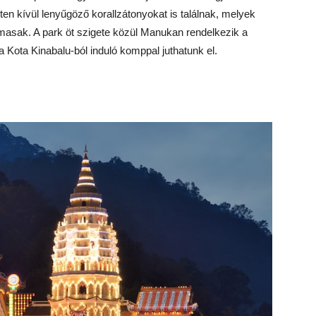
geten kívül lenyűgöző korallzátonyokat is találnak, melyek
asak. A park öt szigete közül Manukan rendelkezik a
 a Kota Kinabalu-ból induló komppal juthatunk el.