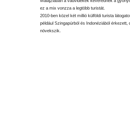
Malajziában a vadvidékek keverednek a gyönyör
ez a mix vonzza a legtöbb turistát.
2010-ben közel két millió külföldi turista láto
például Szingapúrból és Indonéziából érkezett,
növekszik.