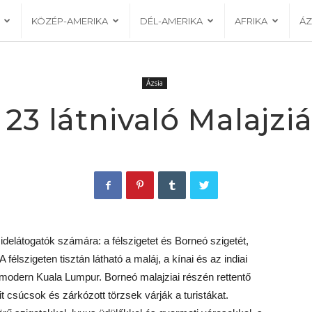
KÖZÉP-AMERIKA
DÉL-AMERIKA
AFRIKA
ÁZ
Ázsia
 23 látnivaló Malajzi
idelátogatók számára: a félszigetet és Borneó szigetét,
félszigeten tisztán látható a maláj, a kínai és az indiai
, modern Kuala Lumpur. Borneó malajziai részén rettentő
 csúcsok és zárkózott törzsek várják a turistákat.