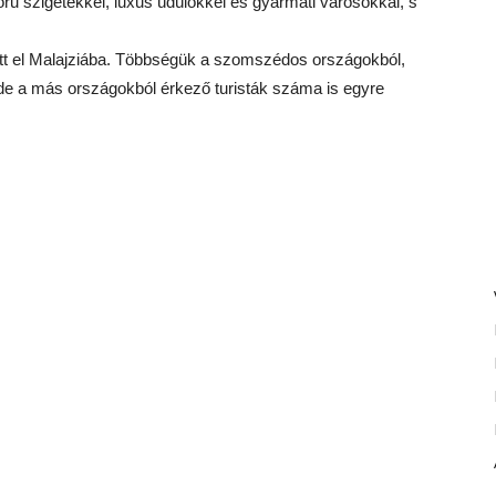
ű szigetekkel, luxus üdülőkkel és gyarmati városokkal, s
gatott el Malajziába. Többségük a szomszédos országokból,
 de a más országokból érkező turisták száma is egyre