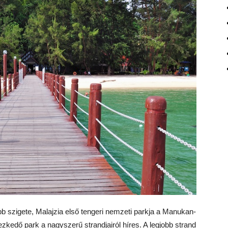
 szigete, Malajzia első tengeri nemzeti parkja a Manukan-
yezkedő park a nagyszerű strandjairól híres. A legjobb strand