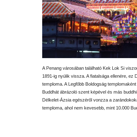
A Penang városában található Kek Lok Si viszo
1891-ig nyúlik vissza. A fiatalsága ellenére, ez
temploma. A Legfőbb Boldogság templomaként is
Buddhát ábrázoló szent képével és más buddhis
Délkelet-Ázsia egészéről vonzza a zarándokok
temploma, ahol nem kevesebb, mint 10.000 Budd