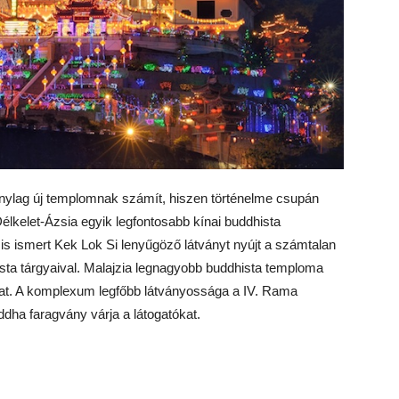
nylag új templomnak számít, hiszen történelme csupán
 Délkelet-Ázsia egyik legfontosabb kínai buddhista
 ismert Kek Lok Si lenyűgöző látványt nyújt a számtalan
ta tárgyaival. Malajzia legnagyobb buddhista temploma
at. A komplexum legfőbb látványossága a IV. Rama
ha faragvány várja a látogatókat.