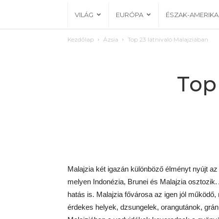
VILÁG
EURÓPA
ÉSZAK-AMERIKA
Kezdőlap
Ázsia
Top 23 látnivaló Malajziában
Top
Malajzia két igazán különböző élményt nyújt az 
melyen Indonézia, Brunei és Malajzia osztozik. A 
hatás is. Malajzia fővárosa az igen jól működő
érdekes helyek, dzsungelek, orangutánok, gránit