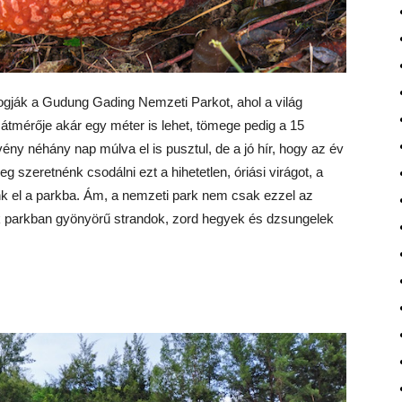
fogják a Gudung Gading Nemzeti Parkot, ahol a világ
 átmérője akár egy méter is lehet, tömege pedig a 15
vény néhány nap múlva el is pusztul, de a jó hír, hogy az év
 szeretnénk csodálni ezt a hihetetlen, óriási virágot, a
nk el a parkba. Ám, a nemzeti park nem csak ezzel az
wak parkban gyönyörű strandok, zord hegyek és dzsungelek