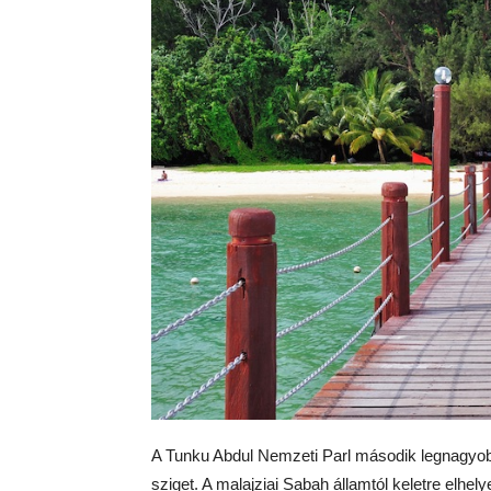
A Tunku Abdul Nemzeti Parl második legnagyobb
sziget. A malajziai Sabah államtól keletre elhel