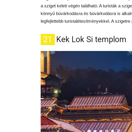
a sziget keleti végén található. A turisták a szi
könnyű búvárkodásra és búvárkodásra is alkalm
legfejlettebb turistalétesítményekkel. A szigetre
21
Kek Lok Si templom