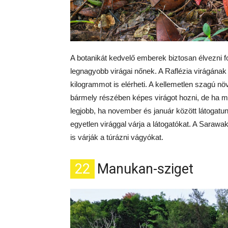
A botanikát kedvelő emberek biztosan élvezni 
legnagyobb virágai nőnek. A Raflézia virágának
kilogrammot is elérheti. A kellemetlen szagú nö
bármely részében képes virágot hozni, de ha meg
legjobb, ha november és január között látogatu
egyetlen virággal várja a látogatókat. A Sara
is várják a túrázni vágyókat.
22
Manukan-sziget