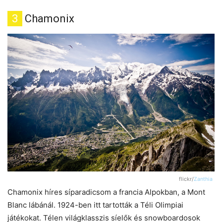
3
Chamonix
flickr/
Zanthia
Chamonix híres síparadicsom a francia Alpokban, a Mont
Blanc lábánál. 1924-ben itt tartották a Téli Olimpiai
játékokat. Télen világklasszis síelők és snowboardosok