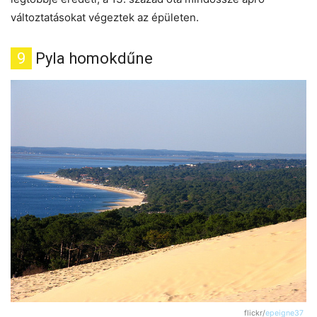
változtatásokat végeztek az épületen.
9
Pyla homokdűne
flickr/
epeigne37