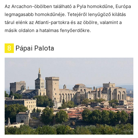
Az Arcachon-öbölben található a Pyla homokdűne, Európa
legmagasabb homokdűnéje. Tetejéről lenyűgöző kilátás
tárul elénk az Atlanti-partokra és az öbölre, valamint a
másik oldalon a hatalmas fenyőerdőkre.
8
Pápai Palota