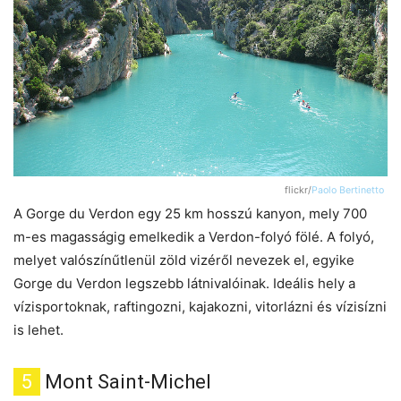
flickr/
Paolo Bertinetto
A Gorge du Verdon egy 25 km hosszú kanyon, mely 700
m-es magasságig emelkedik a Verdon-folyó fölé. A folyó,
melyet valószínűtlenül zöld vizéről nevezek el, egyike
Gorge du Verdon legszebb látnivalóinak. Ideális hely a
vízisportoknak, raftingozni, kajakozni, vitorlázni és vízisízni
is lehet.
5
Mont Saint-Michel