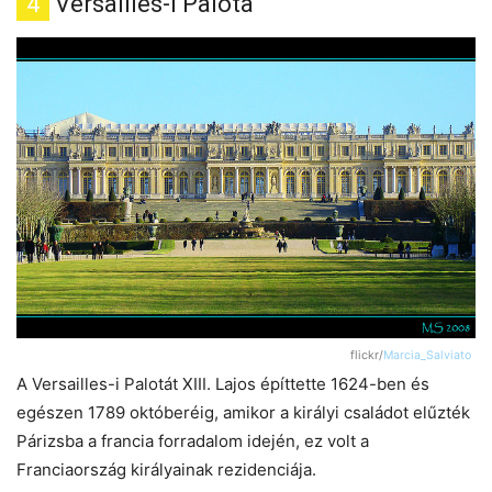
4
Versailles-i Palota
flickr/
Marcia_Salviato
A Versailles-i Palotát XIII. Lajos építtette 1624-ben és
egészen 1789 októberéig, amikor a királyi családot elűzték
Párizsba a francia forradalom idején, ez volt a
Franciaország királyainak rezidenciája.