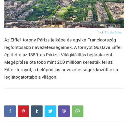
flickr/
TaylorMiles
Az Eiffel-torony Párizs jelképe és egyike Franciaország
legfontosabb nevezetességeinek. A tornyot Gustave Eiffel
építtette az 1889-es Párizsi Világkiállítás bejárataként.
Megépítése óta több mint 200 millióan keresték fel az
Eiffel-tornyot, a belépődíjas nevezetességek között ez a
leglátogatottabb a világon.