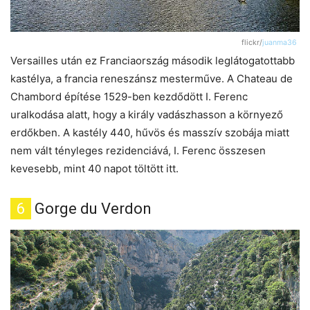
flickr/
juanma36
Versailles után ez Franciaország második leglátogatottabb
kastélya, a francia reneszánsz mesterműve. A Chateau de
Chambord építése 1529-ben kezdődött I. Ferenc
uralkodása alatt, hogy a király vadászhasson a környező
erdőkben. A kastély 440, hűvös és masszív szobája miatt
nem vált tényleges rezidenciává, I. Ferenc összesen
kevesebb, mint 40 napot töltött itt.
6
Gorge du Verdon