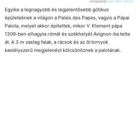
wikipedia/
Jean-Marc Rosier
Egyike a legnagyobb és legjelentősebb gótikus
épületeknek a világon a Palais des Papes, vagyis a Pápai
Palota, melyet akkor építettek, mikor V. Klement pápa
1309-ben elhagyta rómát és székhelyét Avignon-ba tette
át. A 3 m vastag falak, a rácsok és az őrtornyok
kastélyszerű megjelenést kölcsönöznek a palotának.