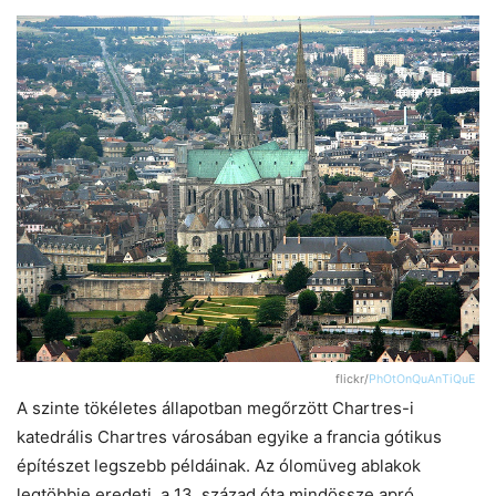
flickr/
PhOtOnQuAnTiQuE
A szinte tökéletes állapotban megőrzött Chartres-i
katedrális Chartres városában egyike a francia gótikus
építészet legszebb példáinak. Az ólomüveg ablakok
legtöbbje eredeti, a 13. század óta mindössze apró