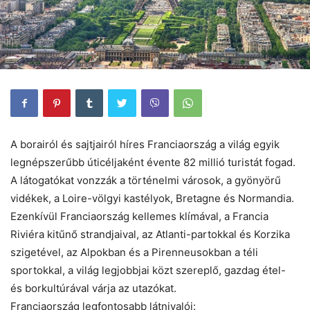
A borairól és sajtjairól híres Franciaország a világ egyik
legnépszerűbb úticéljaként évente 82 millió turistát fogad.
A látogatókat vonzzák a történelmi városok, a gyönyörű
vidékek, a Loire-völgyi kastélyok, Bretagne és Normandia.
Ezenkívül Franciaország kellemes klímával, a Francia
Riviéra kitűnő strandjaival, az Atlanti-partokkal és Korzika
szigetével, az Alpokban és a Pirenneusokban a téli
sportokkal, a világ legjobbjai közt szereplő, gazdag étel-
és borkultúrával várja az utazókat.
Franciaország legfontosabb látnivalói: