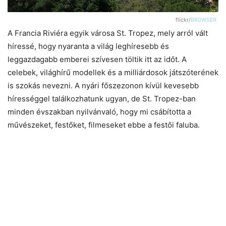
flickr/
BR0WSER
A Francia Riviéra egyik városa St. Tropez, mely arról vált
híressé, hogy nyaranta a világ leghíresebb és
leggazdagabb emberei szívesen töltik itt az időt. A
celebek, világhírű modellek és a milliárdosok játszóterének
is szokás nevezni. A nyári főszezonon kívül kevesebb
hírességgel találkozhatunk ugyan, de St. Tropez-ban
minden évszakban nyilvánvaló, hogy mi csábította a
művészeket, festőket, filmeseket ebbe a festői faluba.