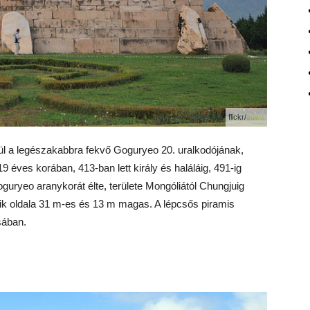
flickr/
auws
ül a legészakabbra fekvő Goguryeo 20. uralkodójának,
 éves korában, 413-ban lett király és haláláig, 491-ig
guryeo aranykorát élte, területe Mongóliától Chungjuig
gyik oldala 31 m-es és 13 m magas. A lépcsős piramis
sában.