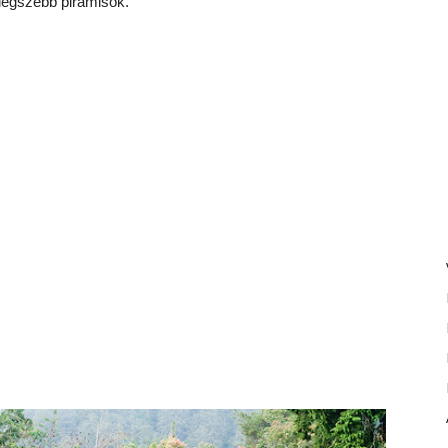
 legszebb piramisok.