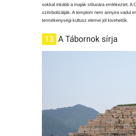
sokkal inkább a maják stílusára emlékeztet. A 
szimbolizálják. A templom nem annyira vadul er
termékenységi kultusz elemei jól kivehetők.
13
A Tábornok sírja