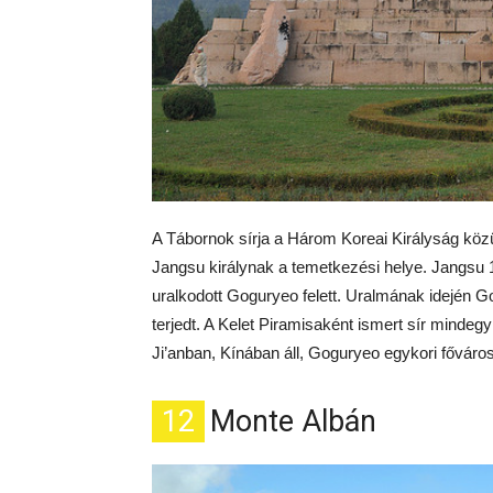
A Tábornok sírja a Három Koreai Királyság köz
Jangsu királynak a temetkezési helye. Jangsu 19
uralkodott Goguryeo felett. Uralmának idején Go
terjedt. A Kelet Piramisaként ismert sír minde
Ji’anban, Kínában áll, Goguryeo egykori főváro
12
Monte Albán