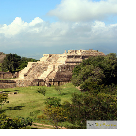
flickr/
Gret@Lorenz