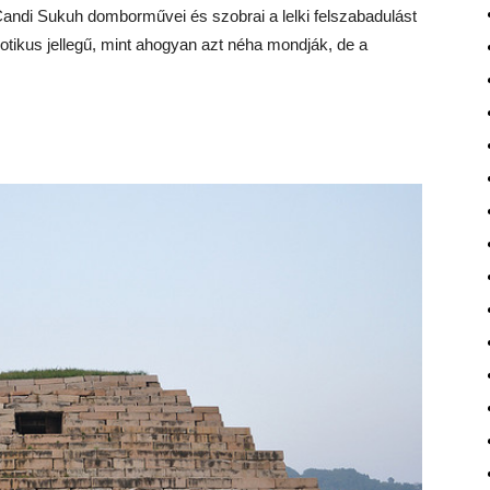
Candi Sukuh domborművei és szobrai a lelki felszabadulást
otikus jellegű, mint ahogyan azt néha mondják, de a