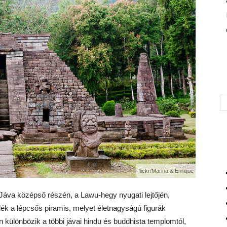
flickr/Marina & Enrique
áva középső részén, a Lawu-hegy nyugati lejtőjén,
ék a lépcsős piramis, melyet életnagyságú figurák
különbözik a többi jávai hindu és buddhista templomtól,