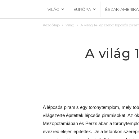
VILÁG
EURÓPA
ÉSZAK-AMERIKA
Kezdőlap
Világ
A világ 14 legszebb lépcsős pira
A világ
A lépcsős piramis egy toronytemplom, mely több 
világszerte építettek lépcsős piramisokat. Az ók
Mezopotámiában és Perzsiában a toronytemplomo
évezred elején építettek. De a listánkon szere