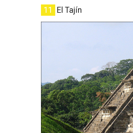
11
El Tajín