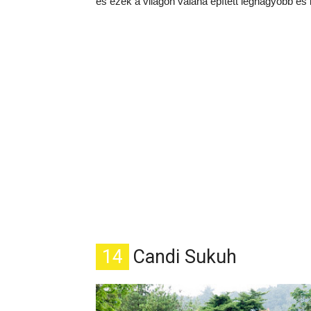
és ezek a világon valaha épített legnagyobb és
14
Candi Sukuh