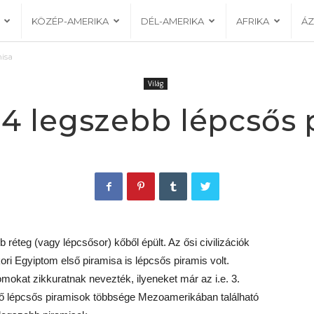
KÖZÉP-AMERIKA
DÉL-AMERIKA
AFRIKA
ÁZ
misa
Világ
 14 legszebb lépcsős 
réteg (vagy lépcsősor) kőből épült. Az ősi civilizációk
ori Egyiptom első piramisa is lépcsős piramis volt.
kat zikkuratnak nevezték, ilyeneket már az i.e. 3.
plő lépcsős piramisok többsége Mezoamerikában található