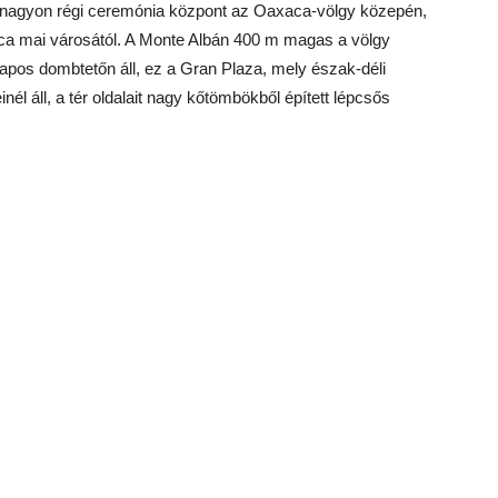
 nagyon régi ceremónia központ az Oaxaca-völgy közepén,
ca mai városától. A Monte Albán 400 m magas a völgy
lapos dombtetőn áll, ez a Gran Plaza, mely észak-déli
nél áll, a tér oldalait nagy kőtömbökből épített lépcsős