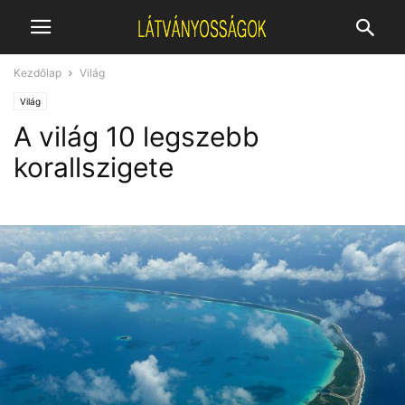
Kezdőlap
Világ
Világ
A világ 10 legszebb
korallszigete