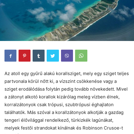
Az atoll egy gyűrű alakú korallsziget, mely egy sziget teljes
partvonala körül nőtt ki, a vízszint csökkenése vagy a
sziget erodálódása folytán pedig tovább növekedett. Mivel
a zátonyt alkotó korallok kizárólag meleg vízben élnek,
korralzátonyok csak trópusi, szubtrópusi éghajlaton
találhatók. Más szóval a korallzátonyok alkotják a gazdag
tengeri élővilággal rendelkező, türkizkék lagúnákat,
melyek festői strandokat kínálnak és Robinson Crusoe-t