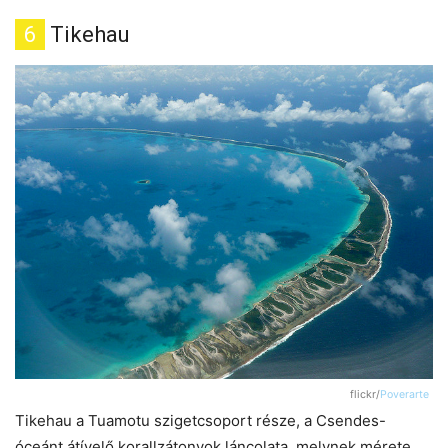
6
Tikehau
flickr/
Poverarte
Tikehau a Tuamotu szigetcsoport része, a Csendes-
óceánt átívelő korallzátonyok láncolata, melynek mérete