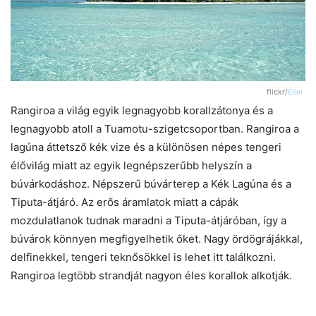
flickr/
Eliel
Rangiroa a világ egyik legnagyobb korallzátonya és a
legnagyobb atoll a Tuamotu-szigetcsoportban. Rangiroa a
lagúna áttetsző kék vize és a különösen népes tengeri
élővilág miatt az egyik legnépszerűbb helyszín a
búvárkodáshoz. Népszerű búvárterep a Kék Lagúna és a
Tiputa-átjáró. Az erős áramlatok miatt a cápák
mozdulatlanok tudnak maradni a Tiputa-átjáróban, így a
búvárok könnyen megfigyelhetik őket. Nagy ördögrájákkal,
delfinekkel, tengeri teknősökkel is lehet itt találkozni.
Rangiroa legtöbb strandját nagyon éles korallok alkotják.