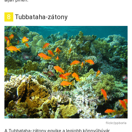
8
Tubbataha-zátony
flickr/ppborla
A Tubbataha-zátony egyike a legjobb könnyűbúvár