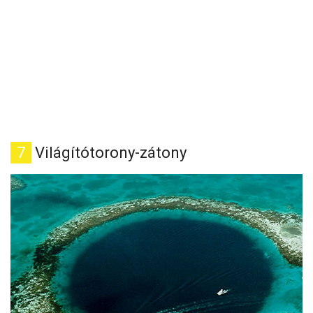
7
Világítótorony-zátony