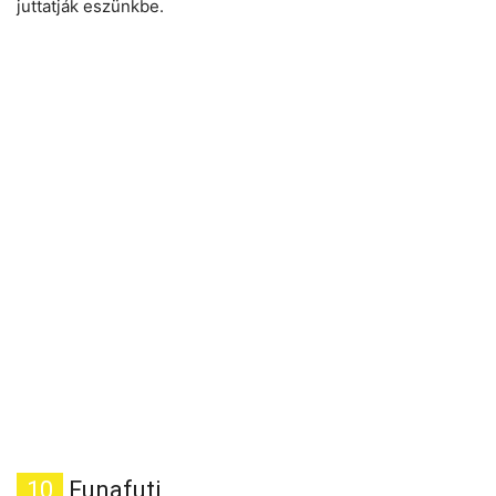
juttatják eszünkbe.
10
Funafuti