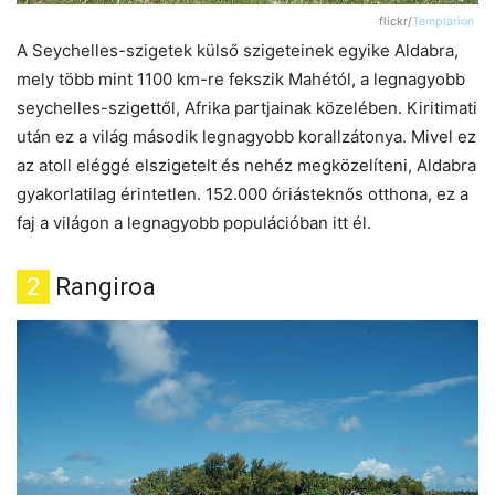
flickr/
Templarion
A Seychelles-szigetek külső szigeteinek egyike Aldabra,
mely több mint 1100 km-re fekszik Mahétól, a legnagyobb
seychelles-szigettől, Afrika partjainak közelében. Kiritimati
után ez a világ második legnagyobb korallzátonya. Mivel ez
az atoll eléggé elszigetelt és nehéz megközelíteni, Aldabra
gyakorlatilag érintetlen. 152.000 óriásteknős otthona, ez a
faj a világon a legnagyobb populációban itt él.
2
Rangiroa