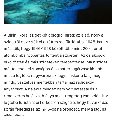
A Bikini-korallsziget két dologról híres: az első, hogy a
szigetről nevezték el a kétrészes fürdőruhát 1946-ban. A
második, hogy 1946-1958 között több mint 20 kísérleti
atombomba robbantás történt a szigeten. Az őslakosok
elköltöztek és más szigeteken telepedtek le. Ma a sziget
már teljesen biztonságos és a háttérsugárzása kisebb,
mint a legtöbb nagyvárosnak, ugyanakkor a talaj még
mindig veszélyes mértékben tartalmaz radioaktív
anyagokat. A halakra mindez nem volt hatással és a
rendszeres halászat hiánya miatt rengeteg van belőlük. A
legtöbb turista azért érkezik a szigetre, hogy búvárkodás
során felfedezze az 1946-os hajóroncsot, mely a lagúna
alján pihen.