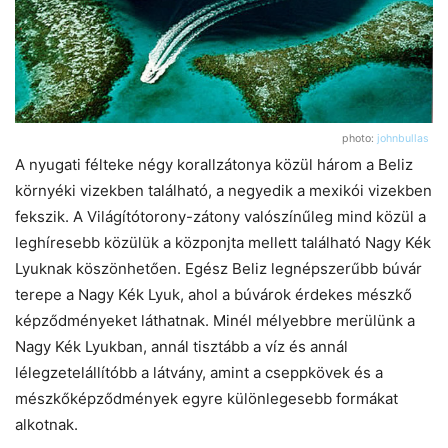
photo:
johnbullas
A nyugati félteke négy korallzátonya közül három a Beliz
környéki vizekben található, a negyedik a mexikói vizekben
fekszik. A Világítótorony-zátony valószínűleg mind közül a
leghíresebb közülük a közponjta mellett található Nagy Kék
Lyuknak köszönhetően. Egész Beliz legnépszerűbb búvár
terepe a Nagy Kék Lyuk, ahol a búvárok érdekes mészkő
képződményeket láthatnak. Minél mélyebbre merülünk a
Nagy Kék Lyukban, annál tisztább a víz és annál
lélegzetelállítóbb a látvány, amint a cseppkövek és a
mészkőképződmények egyre különlegesebb formákat
alkotnak.