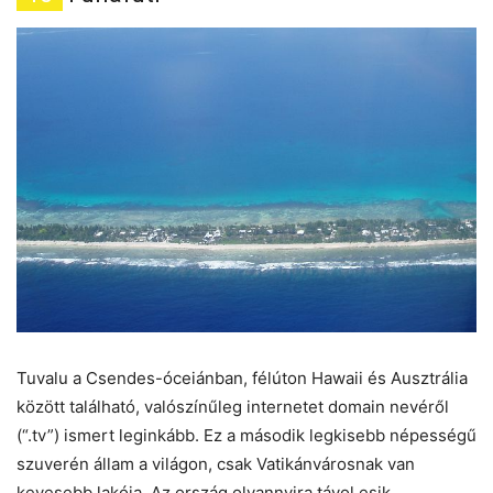
Tuvalu a Csendes-óceiánban, félúton Hawaii és Ausztrália
között található, valószínűleg internetet domain nevéről
(“.tv”) ismert leginkább. Ez a második legkisebb népességű
szuverén állam a világon, csak Vatikánvárosnak van
kevesebb lakója. Az ország olyannyira távol esik