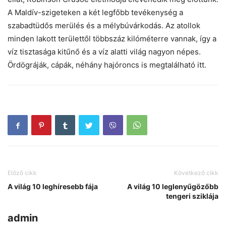
A Maldív-szigeteken a két legfőbb tevékenység a
szabadtüdős merülés és a mélybúvárkodás. Az atollok
minden lakott területtől többszáz kilóméterre vannak, így a
víz tisztasága kitűnő és a víz alatti világ nagyon népes.
Ördögráják, cápák, néhány hajóroncs is megtalálható itt.
Előző cikk
Következő cikk
A világ 10 leghíresebb fája
A világ 10 leglenyűgözőbb
tengeri sziklája
admin