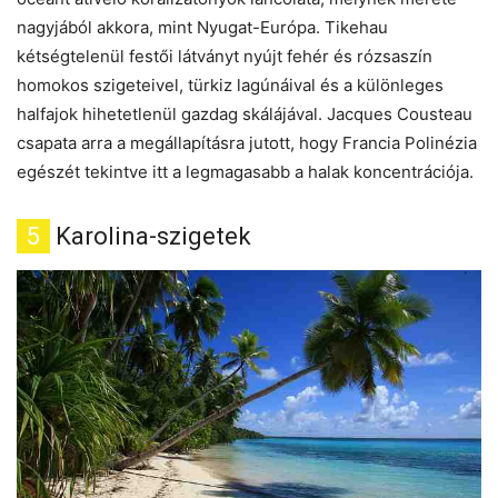
nagyjából akkora, mint Nyugat-Európa. Tikehau
kétségtelenül festői látványt nyújt fehér és rózsaszín
homokos szigeteivel, türkiz lagúnáival és a különleges
halfajok hihetetlenül gazdag skálájával. Jacques Cousteau
csapata arra a megállapításra jutott, hogy Francia Polinézia
egészét tekintve itt a legmagasabb a halak koncentrációja.
5
Karolina-szigetek