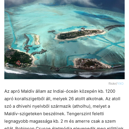
flickr/
YXO
Az apró Maldív állam az Indiai-óceán közepén kb. 1200
apró korallszigetből áll, melyek 26 atollt alkotnak. Az atoll
szó a dhivehi nyelvből származik (atholhu), melyet a
Maldív-szigeteken beszélnek. Tengerszint feletti
legnagyobb magassága kb. 2 m és amerre csak a szem
ellát, Robinson Crusoe életmódja elevenedik meg előttünk.