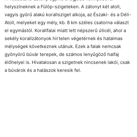
helyszíneknek a Fülöp-szigeteken. A zátonyt két atoll,
vagyis gyűrű alakú korallsziget alkoja, az Északi- és a Déli-
Atoll, melyeket egy mély, kb. 8 km széles csatorna választ
el egymástól. Korallfalai miatt lett népszerű úticél, ahol a
sekély korallzátonyok hirtelen végetérnek és hatalmas
mélységek következnek utánuk. Ezek a falak nemcsak
gyönyörű búvár terepek, de számos lenyűgöző halfaj
élőhelyei is. Hivatalosan a szigetnek nincsenek lakói, csak
a búvárok és a halászok keresik fel.