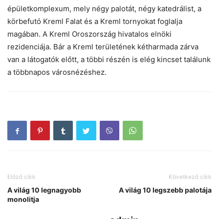
épületkomplexum, mely négy palotát, négy katedrálist, a
körbefutó Kreml Falat és a Kreml tornyokat foglalja
magában. A Kreml Oroszország hivatalos elnöki
rezidenciája. Bár a Kreml területének kétharmada zárva
van a látogatók előtt, a többi részén is elég kincset találunk
a többnapos városnézéshez.
Előző cikk
Következő cikk
A világ 10 legnagyobb
A világ 10 legszebb palotája
monolitja