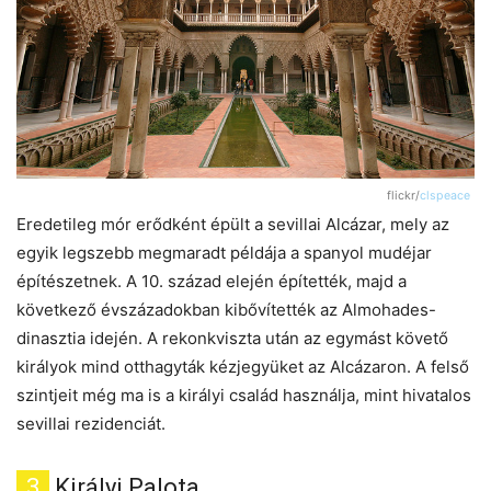
flickr/
clspeace
Eredetileg mór erődként épült a sevillai Alcázar, mely az
egyik legszebb megmaradt példája a spanyol mudéjar
építészetnek. A 10. század elején építették, majd a
következő évszázadokban kibővítették az Almohades-
dinasztia idején. A rekonkviszta után az egymást követő
királyok mind otthagyták kézjegyüket az Alcázaron. A felső
szintjeit még ma is a királyi család használja, mint hivatalos
sevillai rezidenciát.
3
Királyi Palota