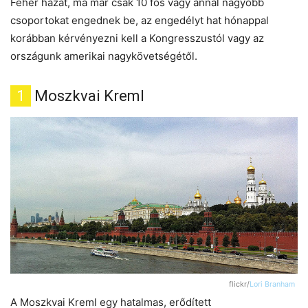
Fehér házat, ma már csak 10 fős vagy annál nagyobb
csoportokat engednek be, az engedélyt hat hónappal
korábban kérvényezni kell a Kongresszustól vagy az
országunk amerikai nagykövetségétől.
1
Moszkvai Kreml
flickr/
Lori Branham
A Moszkvai Kreml egy hatalmas, erődített