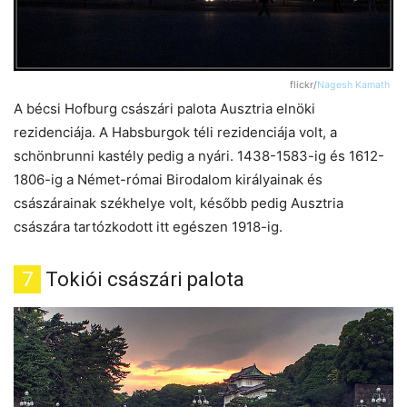
flickr/
Nagesh Kamath
A bécsi Hofburg császári palota Ausztria elnöki
rezidenciája. A Habsburgok téli rezidenciája volt, a
schönbrunni kastély pedig a nyári. 1438-1583-ig és 1612-
1806-ig a Német-római Birodalom királyainak és
császárainak székhelye volt, később pedig Ausztria
császára tartózkodott itt egészen 1918-ig.
7
Tokiói császári palota