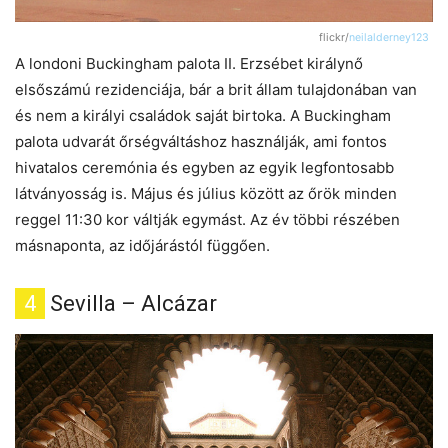
flickr/
neilalderney123
A londoni Buckingham palota II. Erzsébet királynő
elsőszámú rezidenciája, bár a brit állam tulajdonában van
és nem a királyi családok saját birtoka. A Buckingham
palota udvarát őrségváltáshoz használják, ami fontos
hivatalos ceremónia és egyben az egyik legfontosabb
látványosság is. Május és július között az őrök minden
reggel 11:30 kor váltják egymást. Az év többi részében
másnaponta, az időjárástól függően.
4
Sevilla – Alcázar