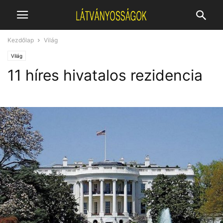
Kezdőlap
Világ
Világ
11 híres hivatalos rezidencia