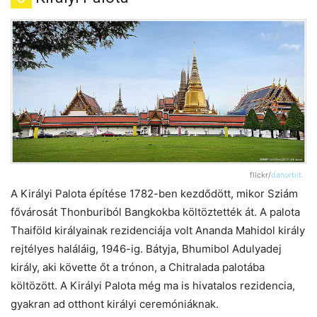
flickr/
danorbit.
A Királyi Palota építése 1782-ben kezdődött, mikor Sziám
fővárosát Thonburiból Bangkokba költöztették át. A palota
Thaiföld királyainak rezidenciája volt Ananda Mahidol király
rejtélyes haláláig, 1946-ig. Bátyja, Bhumibol Adulyadej
király, aki követte őt a trónon, a Chitralada palotába
költözött. A Királyi Palota még ma is hivatalos rezidencia,
gyakran ad otthont királyi ceremóniáknak.