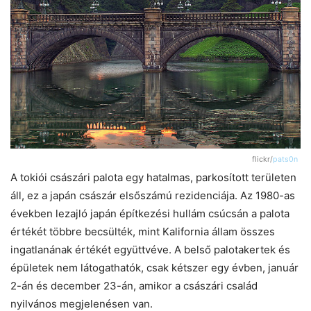
flickr/
pats0n
A tokiói császári palota egy hatalmas, parkosított területen
áll, ez a japán császár elsőszámú rezidenciája. Az 1980-as
években lezajló japán építkezési hullám csúcsán a palota
értékét többre becsülték, mint Kalifornia állam összes
ingatlanának értékét együttvéve. A belső palotakertek és
épületek nem látogathatók, csak kétszer egy évben, január
2-án és december 23-án, amikor a császári család
nyilvános megjelenésen van.