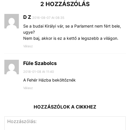
2 HOZZÁSZÓLÁS
D Z
2016-08-07 At 08:35
Se a budai Királyi vár, se a Parlament nem fért bele,
ugye?
Nem baj, akkor is ez a kettő a legszebb a világon.
Válasz
Füle Szabolcs
2018-01-08 At 11:40
A Fehér Házba beköltőznék
Válasz
HOZZÁSZÓLOK A CIKKHEZ