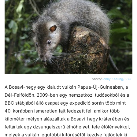
photo/
Jonny Keeling/BBC
A Bosavi-hegy egy kialudt vulkán Pápua-Új-Guineaban, a
Dél-Felföldön. 2009-ben egy nemzetközi tudósokból és a
BBC stábjából álló csapat egy expedíció során több mint
40, korábban ismeretlen fajt fedezett fel, amikor több
kilóméter mélyen alászálltak a Bosavi-hegy kráterében és
feltártak egy dzsungelszerű élhőhelyet, tele élőlényekkel,
melyek a vulkán legutóbbi kitörésétől kezdve fejlődtek ki