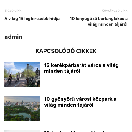
Előző cikk
Következő cikk
A világ 15 leghíresebb hídja
10 lenyűgöző barlanglakás a
világ minden tájáról
admin
KAPCSOLÓDÓ CIKKEK
12 kerékpárbarát város a világ
minden tájáról
10 gyönyörű városi közpark a
világ minden tájáról