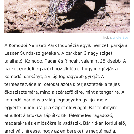
flickr/
Jungle_Boy
A Komodoi Nemzeti Park Indonézia egyik nemzeti parkja a
Lesser Sunda-szigeteken. A parkban 3 nagy sziget
található: Komodo, Padar és Rincah, valamint 26 kisebb. A
parkot eredetileg azért hozták létre, hogy megóvják a
komodói sárkányt, a világ legnagyobb gyíkját. A
természetvédelmi célokat azóta kiterjesztették a teljes
ökoszisztémára, mind a szárazföldire, mint a tengerire. A
komodói sárkány a világ legnagyobb gyíkja, mely
egyértelműen uralja a sziget élővilágát. Bár többnyire
elhullott állatokkal táplálkozik, félelmetes ragadozó,
madarakra és emlősökre is vadászik. Bár ritkán fordul elő,
arról vált híressé, hogy az embereket is megtámadja.