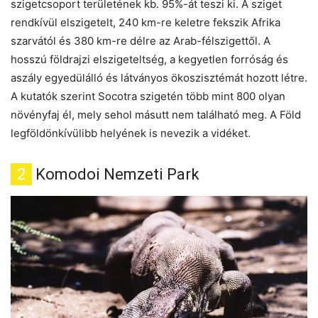
szigetcsoport területének kb. 95%-át teszi ki. A sziget
rendkívül elszigetelt, 240 km-re keletre fekszik Afrika
szarvától és 380 km-re délre az Arab-félszigettől. A
hosszú földrajzi elszigeteltség, a kegyetlen forróság és
aszály egyedülálló és látványos ökoszisztémát hozott létre.
A kutatók szerint Socotra szigetén több mint 800 olyan
növényfaj él, mely sehol másutt nem található meg. A Föld
legföldönkívülibb helyének is nevezik a vidéket.
2
Komodoi Nemzeti Park