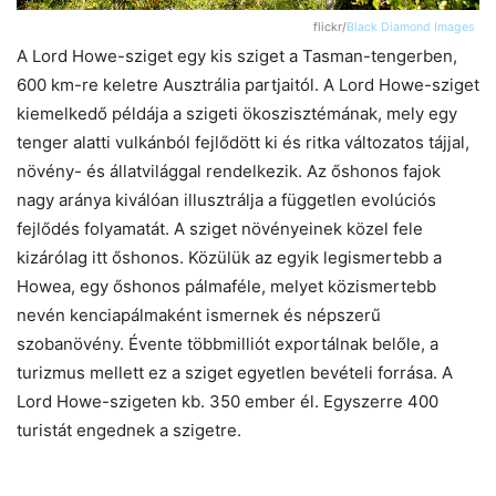
flickr/
Black Diamond Images
A Lord Howe-sziget egy kis sziget a Tasman-tengerben,
600 km-re keletre Ausztrália partjaitól. A Lord Howe-sziget
kiemelkedő példája a szigeti ökoszisztémának, mely egy
tenger alatti vulkánból fejlődött ki és ritka változatos tájjal,
növény- és állatvilággal rendelkezik. Az őshonos fajok
nagy aránya kiválóan illusztrálja a független evolúciós
fejlődés folyamatát. A sziget növényeinek közel fele
kizárólag itt őshonos. Közülük az egyik legismertebb a
Howea, egy őshonos pálmaféle, melyet közismertebb
nevén kenciapálmaként ismernek és népszerű
szobanövény. Évente többmilliót exportálnak belőle, a
turizmus mellett ez a sziget egyetlen bevételi forrása. A
Lord Howe-szigeten kb. 350 ember él. Egyszerre 400
turistát engednek a szigetre.