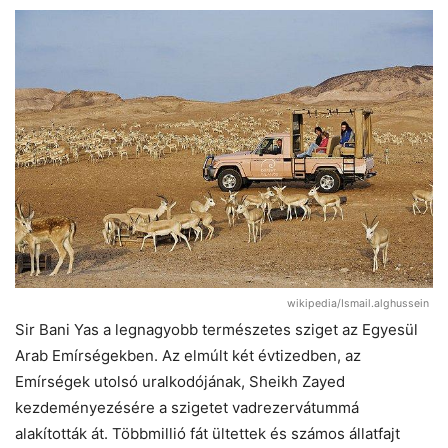
wikipedia/Ismail.alghussein
Sir Bani Yas a legnagyobb természetes sziget az Egyesül
Arab Emírségekben. Az elmúlt két évtizedben, az
Emírségek utolsó uralkodójának, Sheikh Zayed
kezdeményezésére a szigetet vadrezervátummá
alakították át. Többmillió fát ültettek és számos állatfajt