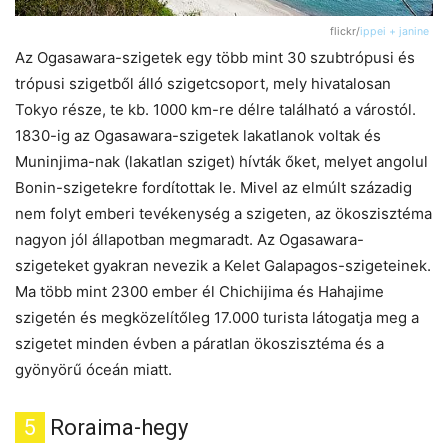
flickr/
ippei + janine
Az Ogasawara-szigetek egy több mint 30 szubtrópusi és
trópusi szigetből álló szigetcsoport, mely hivatalosan
Tokyo része, te kb. 1000 km-re délre található a várostól.
1830-ig az Ogasawara-szigetek lakatlanok voltak és
Muninjima-nak (lakatlan sziget) hívták őket, melyet angolul
Bonin-szigetekre fordítottak le. Mivel az elmúlt századig
nem folyt emberi tevékenység a szigeten, az ökoszisztéma
nagyon jól állapotban megmaradt. Az Ogasawara-
szigeteket gyakran nevezik a Kelet Galapagos-szigeteinek.
Ma több mint 2300 ember él Chichijima és Hahajime
szigetén és megközelítőleg 17.000 turista látogatja meg a
szigetet minden évben a páratlan ökoszisztéma és a
gyönyörű óceán miatt.
5
Roraima-hegy