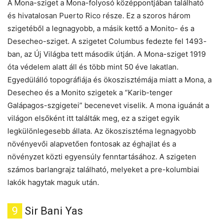
A Mona-sziget a Mona-folyosó középpontjában található
és hivatalosan Puerto Rico része. Ez a szoros három
szigetéből a legnagyobb, a másik kettő a Monito- és a
Desecheo-sziget. A szigetet Columbus fedezte fel 1493-
ban, az Új Világba tett második útján. A Mona-sziget 1919
óta védelem alatt áll és több mint 50 éve lakatlan.
Egyedülálló topográfiája és ökoszisztémája miatt a Mona, a
Desecheo és a Monito szigetek a “Karib-tenger
Galápagos-szgigetei” becenevet viselik. A mona iguánát a
világon elsőként itt találták meg, ez a sziget egyik
legkülönlegesebb állata. Az ökoszisztéma legnagyobb
növényevői alapvetően fontosak az éghajlat és a
növényzet közti egyensúly fenntartásához. A szigeten
számos barlangrajz található, melyeket a pre-kolumbiai
lakók hagytak maguk után.
9
Sir Bani Yas