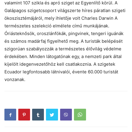
valamint 107 szikla és apró sziget az Egyenlítő körül. A
Galápagos szigetcsoport világszerte híres páratlan szigeti
ökoszisztémájáról, mely ihletője volt Charles Darwin A
természetes szelekció elmélete című munkájának.
Óriásteknősök, oroszlánfókák, pingvinek, tengeri iguánák
és számos madárfaj figyelhető meg. A turisták belépését
szigorúan szabályozzák a természetes élővilág védelme
érdekében. Minden látogatónak egy, a nemzeti park által
kijelölt idegenvezetőhöz kell csatlakoznia. A szigetek
Ecuador legfontosabb látnivalói, évente 60.000 turistát
vonzanak.