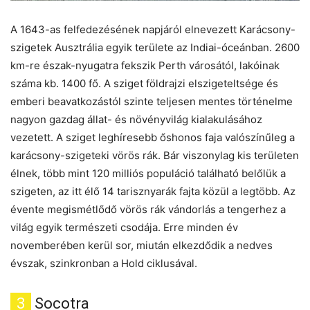
A 1643-as felfedezésének napjáról elnevezett Karácsony-
szigetek Ausztrália egyik területe az Indiai-óceánban. 2600
km-re észak-nyugatra fekszik Perth városától, lakóinak
száma kb. 1400 fő. A sziget földrajzi elszigeteltsége és
emberi beavatkozástól szinte teljesen mentes történelme
nagyon gazdag állat- és növényvilág kialakulásához
vezetett. A sziget leghíresebb őshonos faja valószínűleg a
karácsony-szigeteki vörös rák. Bár viszonylag kis területen
élnek, több mint 120 milliós populáció található belőlük a
szigeten, az itt élő 14 tarisznyarák fajta közül a legtöbb. Az
évente megismétlődő vörös rák vándorlás a tengerhez a
világ egyik természeti csodája. Erre minden év
novemberében kerül sor, miután elkezdődik a nedves
évszak, szinkronban a Hold ciklusával.
3
Socotra