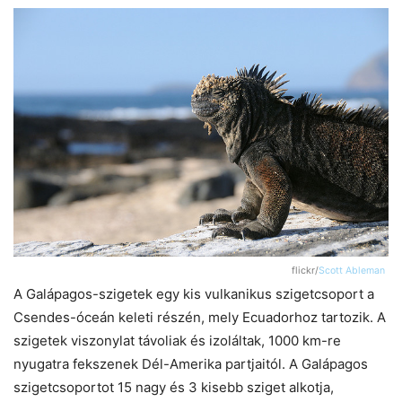
flickr/
Scott Ableman
A Galápagos-szigetek egy kis vulkanikus szigetcsoport a
Csendes-óceán keleti részén, mely Ecuadorhoz tartozik. A
szigetek viszonylat távoliak és izoláltak, 1000 km-re
nyugatra fekszenek Dél-Amerika partjaitól. A Galápagos
szigetcsoportot 15 nagy és 3 kisebb sziget alkotja,