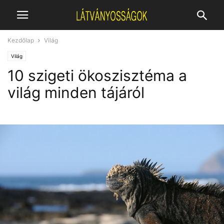
Kezdőlap
Világ
Világ
10 szigeti ökoszisztéma a
világ minden tájáról