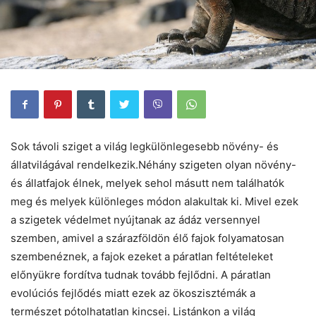
Sok távoli sziget a világ legkülönlegesebb növény- és
állatvilágával rendelkezik.Néhány szigeten olyan növény-
és állatfajok élnek, melyek sehol másutt nem találhatók
meg és melyek különleges módon alakultak ki. Mivel ezek
a szigetek védelmet nyújtanak az ádáz versennyel
szemben, amivel a szárazföldön élő fajok folyamatosan
szembenéznek, a fajok ezeket a páratlan feltételeket
előnyükre fordítva tudnak tovább fejlődni. A páratlan
evolúciós fejlődés miatt ezek az ökoszisztémák a
természet pótolhatatlan kincsei. Listánkon a világ