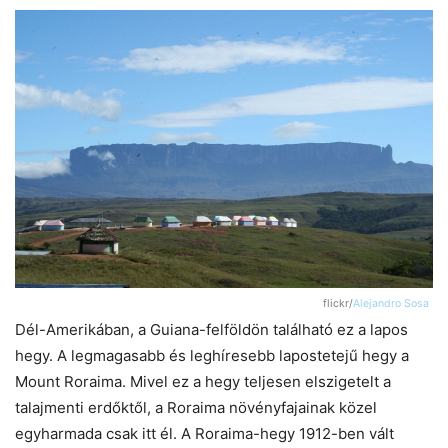
flickr/
Alejandro Sosa
Dél-Amerikában, a Guiana-felföldön található ez a lapos
hegy. A legmagasabb és leghíresebb lapostetejű hegy a
Mount Roraima. Mivel ez a hegy teljesen elszigetelt a
talajmenti erdőktől, a Roraima növényfajainak közel
egyharmada csak itt él. A Roraima-hegy 1912-ben vált