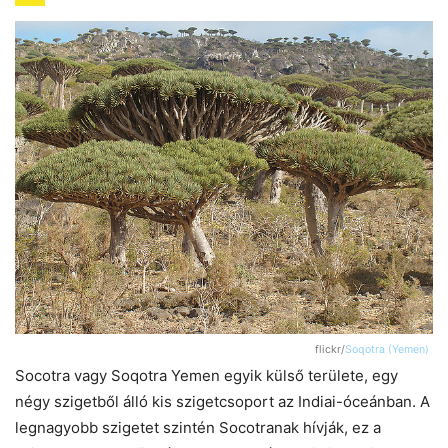
flickr/
Soqotra (Yemen)
Socotra vagy Soqotra Yemen egyik külső területe, egy
négy szigetből álló kis szigetcsoport az Indiai-óceánban. A
legnagyobb szigetet szintén Socotranak hívják, ez a