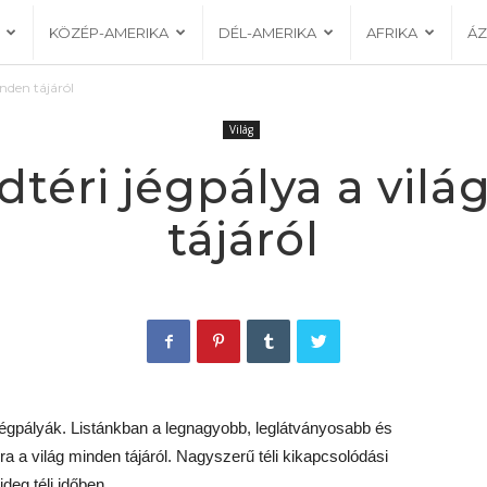
KÖZÉP-AMERIKA
DÉL-AMERIKA
AFRIKA
ÁZ
nden tájáról
Világ
dtéri jégpálya a vil
tájáról
a jégpályák. Listánkban a legnagyobb, leglátványosabb és
a a világ minden tájáról. Nagyszerű téli kikapcsolódási
deg téli időben.