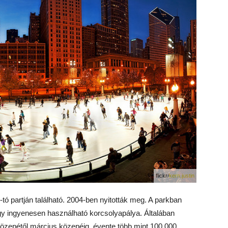
flickr/
kern.justin
ó partján található. 2004-ben nyitották meg. A parkban
gy ingyenesen használható korcsolyapálya. Általában
közepétől március közepéig, évente több mint 100.000