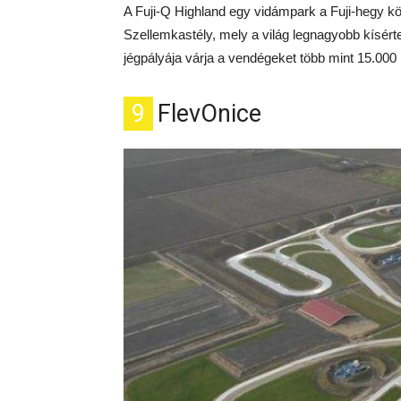
A Fuji-Q Highland egy vidámpark a Fuji-hegy k
Szellemkastély, mely a világ legnagyobb kísér
jégpályája várja a vendégeket több mint 15.000
9
FlevOnice