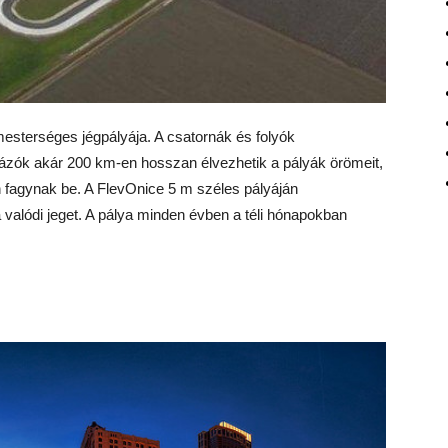
sterséges jégpályája. A csatornák és folyók
yázók akár 200 km-en hosszan élvezhetik a pályák örömeit,
n fagynak be. A FlevOnice 5 m széles pályáján
valódi jeget. A pálya minden évben a téli hónapokban