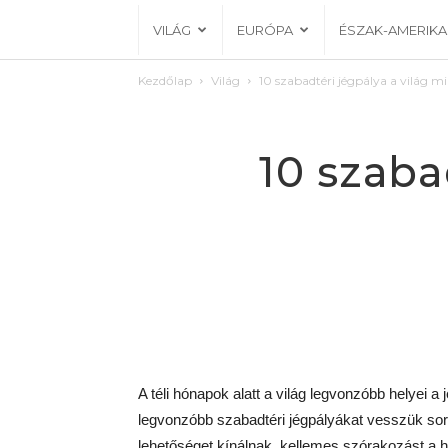
VILÁG
EURÓPA
ÉSZAK-AMERIKA
Kezdőlap
Világ
10 szabadtéri jégpálya a világ mi
10 szaba
A téli hónapok alatt a világ legvonzóbb helyei 
legvonzóbb szabadtéri jégpályákat vesszük sorr
lehetőséget kínálnak, kellemes szórakozást a hi