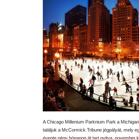
A Chicago Millenium Parknium Park a Michigan-t
találjuk a McCormick Tribune jégpályát, mely e
évente négy hónapon át tart nyitva, november 