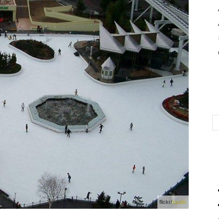
flickr/
liquidx