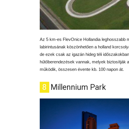
Az 5 km-es FlevOnice Hollandia leghosszabb me
labirintusának köszönhetően a holland korcsol
de ezek csak az igazán hideg téli időszakokba
hűtőberendezések vannak, melyek biztosítják a 
működik, összesen évente kb. 100 napon át.
8
Millennium Park