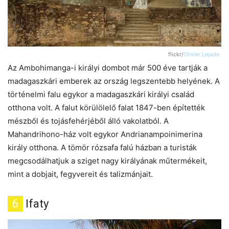
flickr/
Olivier Lejade
Az Ambohimanga-i királyi dombot már 500 éve tartják a
madagaszkári emberek az ország legszentebb helyének. A
történelmi falu egykor a madagaszkári királyi család
otthona volt. A falut körülölelő falat 1847-ben építették
mészből és tojásfehérjéből álló vakolatból. A
Mahandrihono-ház volt egykor Andrianampoinimerina
király otthona. A tömör rózsafa falú házban a turisták
megcsodálhatjuk a sziget nagy királyának műtermékeit,
mint a dobjait, fegyvereit és talizmánjait.
6
Ifaty