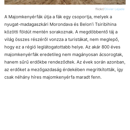
flickr/
Olivier Lejade
A Majomkenyérfák útja a fák egy csoportja, melyek a
nyugat-madagaszkári Morondava és Belon’i Tsiribihina
közötti földút mentén sorakoznak. A megdöbbentő táj a
világ összes részéről vonzza a turistákat, nem meglepő,
hogy ez a régió leglátogatottabb helye. Az akár 800 éves
majomkenyérfák eredetileg nem magányosan ácsorogtak,
hanem sűrű erdőkbe rendeződtek. Az évek során azonban,
az erdőket a mezőgazdaság érdekében megritkították, így
csak néhány híres majomkenyérfa maradt fenn.