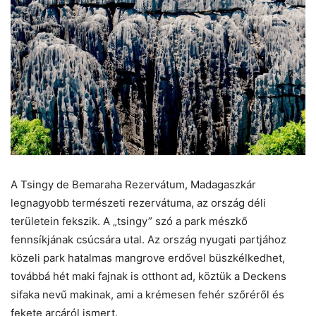
A Tsingy de Bemaraha Rezervátum, Madagaszkár
legnagyobb természeti rezervátuma, az ország déli
területein fekszik. A „tsingy” szó a park mészkő
fennsíkjának csúcsára utal. Az ország nyugati partjához
közeli park hatalmas mangrove erdővel büszkélkedhet,
továbbá hét maki fajnak is otthont ad, köztük a Deckens
sifaka nevű makinak, ami a krémesen fehér szőréről és
fekete arcáról ismert.