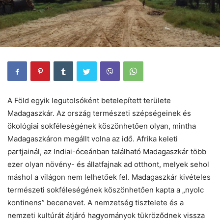
A Föld egyik legutolsóként betelepített területe
Madagaszkár. Az ország természeti szépségeinek és
ökológiai sokféleségének köszönhetően olyan, mintha
Madagaszkáron megállt volna az idő. Afrika keleti
partjainál, az Indiai-óceánban található Madagaszkár több
ezer olyan növény- és állatfajnak ad otthont, melyek sehol
máshol a világon nem lelhetőek fel. Madagaszkár kivételes
természeti sokféleségének köszönhetően kapta a „nyolc
kontinens” becenevet. A nemzetség tisztelete és a
nemzeti kultúrát átjáró hagyományok tükröződnek vissza