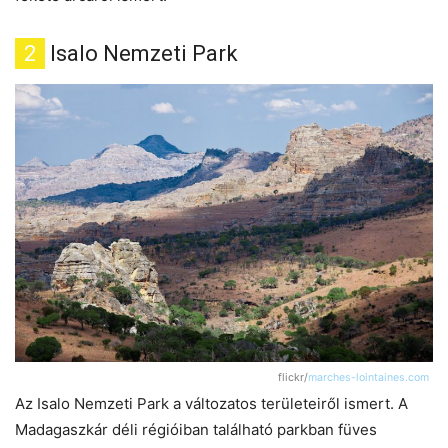
2
Isalo Nemzeti Park
flickr/
marches-lointaines.com
Az Isalo Nemzeti Park a változatos területeiről ismert. A
Madagaszkár déli régióiban található parkban füves