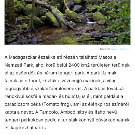
flickr/
Frank Vassen
A Madagaszkár északkeleti részén található Masoala
Nemzeti Park, ahol körülbelül 2400 km2 területen terülnek
el az esőerdők és három tengeri park. A park tíz maki
fajnak ad otthont, köztük a véznaujjú makinak, a világ
legnagyobb éjszakai főemlősének is. A parkban továbbá
rendkívül sokféle madár- és hüllőfaj is él, mint például a
paradicsom béka (Tomato frog), ami az élénkpiros színéről
kapta a nevét. A Tampolo, Ambodilaitry és Ifaho nevű
tengeri parkokban pedig a turisták könnyű búvárkodhatnak
és kajakozhatnak is.