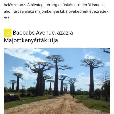
halászathoz. A sivatagi térség a tüskés erdejéről ismert,
ahol furcsa alakú majomkenyérfák növekednek évezredek
óta.
5
Baobabs Avenue, azaz a
Majomkenyérfák útja