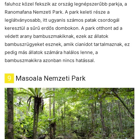
faluhoz közel fekszik az ország legnépszerűbb parkja, a
Ranomafana Nemzeti Park. A park keleti része a
leglátványosabb, itt ugyanis számos patak csordogál
keresztül a sűrű erdős dombokon. A park otthont ad a
védett arany bambuszmakiknak, ezek az állatok
bambuszrügyeket esznek, amik cianidot tartalmaznak, ez
pedig más állatok számára halálos lenne, a
bambuszmakikra azonban nincs hatással.
9
Masoala Nemzeti Park