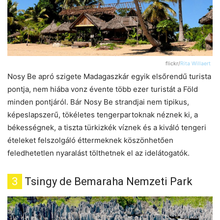
flickr/
Rita Willaert
Nosy Be apró szigete Madagaszkár egyik elsőrendű turista
pontja, nem hiába vonz évente több ezer turistát a Föld
minden pontjáról. Bár Nosy Be strandjai nem tipikus,
képeslapszerű, tökéletes tengerpartoknak néznek ki, a
békességnek, a tiszta türkizkék víznek és a kiváló tengeri
ételeket felszolgáló éttermeknek köszönhetően
feledhetetlen nyaralást tölthetnek el az idelátogatók.
3
Tsingy de Bemaraha Nemzeti Park