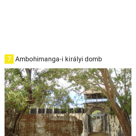
7
Ambohimanga-i királyi domb