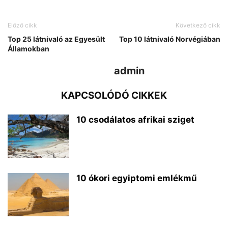
Előző cikk
Következő cikk
Top 25 látnivaló az Egyesült
Top 10 látnivaló Norvégiában
Államokban
admin
KAPCSOLÓDÓ CIKKEK
10 csodálatos afrikai sziget
10 ókori egyiptomi emlékmű