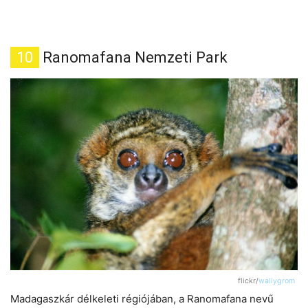
10
Ranomafana Nemzeti Park
flickr/
wallygrom
Madagaszkár délkeleti régiójában, a Ranomafana nevű