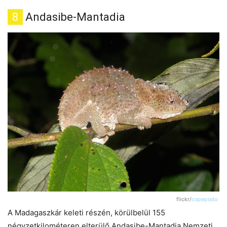
8
Andasibe-Mantadia
flickr/
copepodo
A Madagaszkár keleti részén, körülbelül 155
négyzetkilométeren elterülő Andasibe-Mantadia Nemzeti