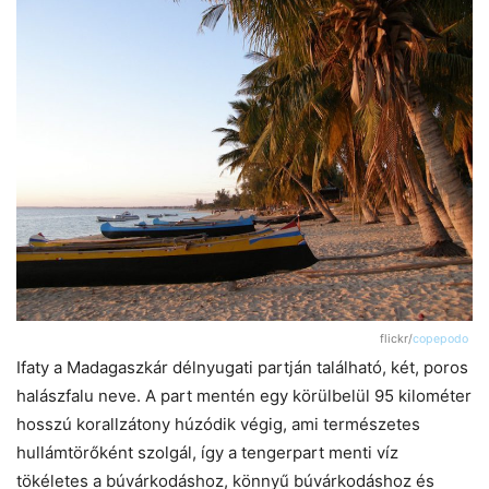
flickr/
copepodo
Ifaty a Madagaszkár délnyugati partján található, két, poros
halászfalu neve. A part mentén egy körülbelül 95 kilométer
hosszú korallzátony húzódik végig, ami természetes
hullámtörőként szolgál, így a tengerpart menti víz
tökéletes a búvárkodáshoz, könnyű búvárkodáshoz és