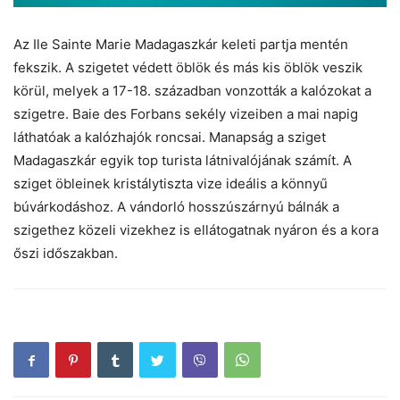
Az Ile Sainte Marie Madagaszkár keleti partja mentén
fekszik. A szigetet védett öblök és más kis öblök veszik
körül, melyek a 17-18. században vonzották a kalózokat a
szigetre. Baie des Forbans sekély vizeiben a mai napig
láthatóak a kalózhajók roncsai. Manapság a sziget
Madagaszkár egyik top turista látnivalójának számít. A
sziget öbleinek kristálytiszta vize ideális a könnyű
búvárkodáshoz. A vándorló hosszúszárnyú bálnák a
szigethez közeli vizekhez is ellátogatnak nyáron és a kora
őszi időszakban.