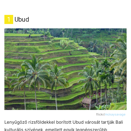
1
Ubud
flickr/
mckaysavage
Lenyűgöző rizsföldekkel borított Ubud városát tartják Bali
kulturális szívének, emellett egyik legnépszerűbb