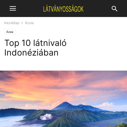
Kezdőlap
Ázsia
Ázsia
Top 10 látnivaló
Indonéziában