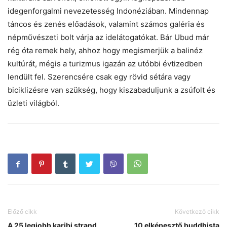
idegenforgalmi nevezetesség Indonéziában. Mindennap
táncos és zenés előadások, valamint számos galéria és
népművészeti bolt várja az idelátogatókat. Bár Ubud már
rég óta remek hely, ahhoz hogy megismerjük a balinéz
kultúrát, mégis a turizmus igazán az utóbbi évtizedben
lendült fel. Szerencsére csak egy rövid sétára vagy
biciklizésre van szükség, hogy kiszabaduljunk a zsúfolt és
üzleti világból.
Előző cikk
Következő cikk
A 25 legjobb karibi strand
10 elképesztő buddhista