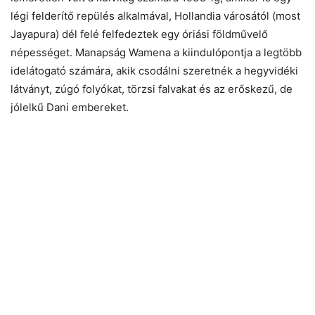
légi felderítő repülés alkalmával, Hollandia városától (most
Jayapura) dél felé felfedeztek egy óriási földművelő
népességet. Manapság Wamena a kiindulópontja a legtöbb
idelátogató számára, akik csodálni szeretnék a hegyvidéki
látványt, zúgó folyókat, törzsi falvakat és az erőskezű, de
jólelkű Dani embereket.