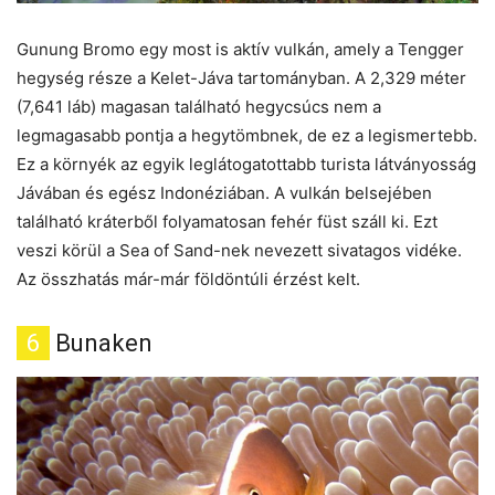
Gunung Bromo egy most is aktív vulkán, amely a Tengger
hegység része a Kelet-Jáva tartományban. A 2,329 méter
(7,641 láb) magasan található hegycsúcs nem a
legmagasabb pontja a hegytömbnek, de ez a legismertebb.
Ez a környék az egyik leglátogatottabb turista látványosság
Jávában és egész Indonéziában. A vulkán belsejében
található kráterből folyamatosan fehér füst száll ki. Ezt
veszi körül a Sea of Sand-nek nevezett sivatagos vidéke.
Az összhatás már-már földöntúli érzést kelt.
6
Bunaken