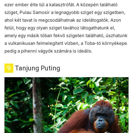
ezer ember élte túl a katasztrófát. A közepén található
sziget, Pulau Samosir a legnagyobb sziget egy szigetben,
ahol két tavat is megcsodálhatnak az idelátogatók. Azon
felül, hogy egy olyan sziget tavához látogathatunk el,
amely egy másik tóban fekvő szigeten található, úszhatunk
a vulkanikusan felmelegített vízben, a Toba-tó környékepe
pedig a pihenni vágyók számára is ideális.
9
Tanjung Puting