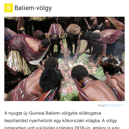
8
Baliem-völgy
flickr/
710928003
A nyugat új-Guineai Baliem-völgybe ellátogatva
bepillantást nyerhetünk egy kőkorszaki világba. A völgy
ismeretlen volt a külvilág számára 1938-ig, amikor is egy