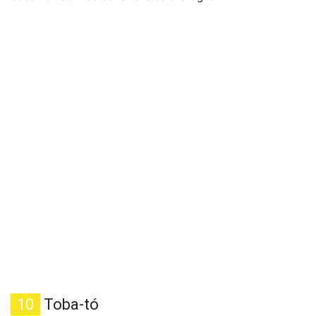
10
Toba-tó