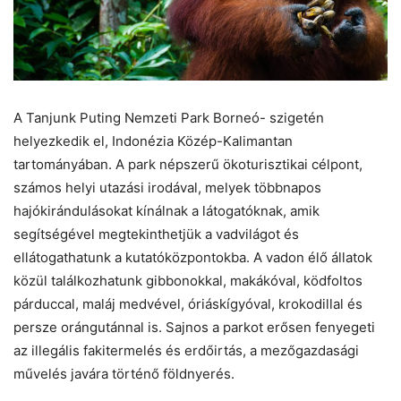
A Tanjunk Puting Nemzeti Park Borneó- szigetén
helyezkedik el, Indonézia Közép-Kalimantan
tartományában. A park népszerű ökoturisztikai célpont,
számos helyi utazási irodával, melyek többnapos
hajókirándulásokat kínálnak a látogatóknak, amik
segítségével megtekinthetjük a vadvilágot és
ellátogathatunk a kutatóközpontokba. A vadon élő állatok
közül találkozhatunk gibbonokkal, makákóval, ködfoltos
párduccal, maláj medvével, óriáskígyóval, krokodillal és
persze orángutánnal is. Sajnos a parkot erősen fenyegeti
az illegális fakitermelés és erdőirtás, a mezőgazdasági
művelés javára történő földnyerés.