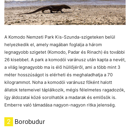
A Komodo Nemzeti Park Kis-Szunda-szigeteken belül
helyezkedik el, amely magában foglalja a három
legnagyobb szigetet (Komodo, Padar és Rinach) és további
26 kisebbet. A park a komodói varánusz után kapta a nevét,
a világ legnagyobb ma is élő hüllőjéről, ami a több mint 3
méter hosszúságot is elérheti és meghaladhatja a 70
kilogrammot. Noha a komodói varánusz főként halott
állatok tetemeivel táplálkozik, mégis félelmetes ragadozók,
így áldozatai közé sorolhatók a madarak és emlősök is.
Emberre való támadása nagyon-nagyon ritka jelenség.
2
Borobudur