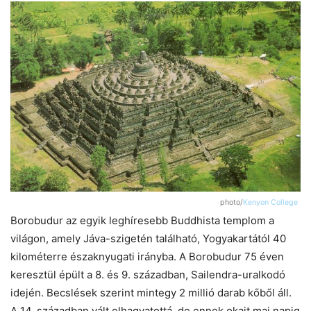
photo/
Kenyon College
Borobudur az egyik leghíresebb Buddhista templom a
világon, amely Jáva-szigetén található, Yogyakartától 40
kilométerre északnyugati irányba. A Borobudur 75 éven
keresztül épült a 8. és 9. században, Sailendra-uralkodó
idején. Becslések szerint mintegy 2 millió darab kőből áll.
A 14. században vált elhagyatottá, de ennek okait mai napig