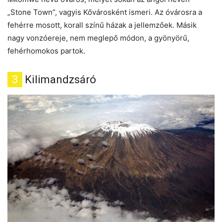
„Stone Town”, vagyis Kővárosként ismeri. Az óvárosra a
fehérre mosott, korall színű házak a jellemzőek. Másik
nagy vonzóereje, nem meglepő módon, a gyönyörű,
fehérhomokos partok.
3
Kilimandzsáró