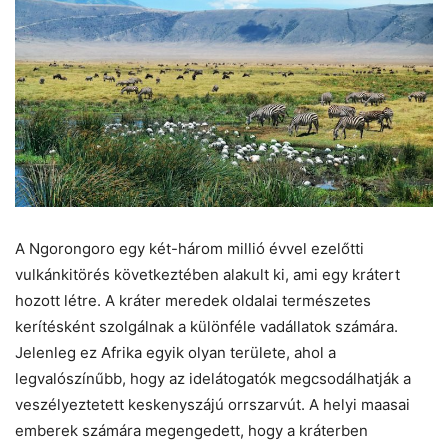
A Ngorongoro egy két-három millió évvel ezelőtti
vulkánkitörés következtében alakult ki, ami egy krátert
hozott létre. A kráter meredek oldalai természetes
kerítésként szolgálnak a különféle vadállatok számára.
Jelenleg ez Afrika egyik olyan területe, ahol a
legvalószínűbb, hogy az idelátogatók megcsodálhatják a
veszélyeztetett keskenyszájú orrszarvút. A helyi maasai
emberek számára megengedett, hogy a kráterben