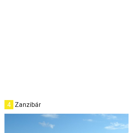
4
Zanzibár