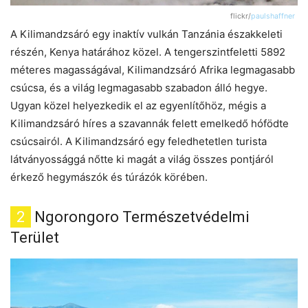
flickr/
paulshaffner
A Kilimandzsáró egy inaktív vulkán Tanzánia északkeleti
részén, Kenya határához közel. A tengerszintfeletti 5892
méteres magasságával, Kilimandzsáró Afrika legmagasabb
csúcsa, és a világ legmagasabb szabadon álló hegye.
Ugyan közel helyezkedik el az egyenlítőhöz, mégis a
Kilimandzsáró híres a szavannák felett emelkedő hófödte
csúcsairól. A Kilimandzsáró egy feledhetetlen turista
látványossággá nőtte ki magát a világ összes pontjáról
érkező hegymászók és túrázók körében.
2
Ngorongoro Természetvédelmi
Terület