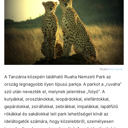
flickr/
whl.travel
A Tanzánia közepén található Ruaha Nemzeti Park az
ország legnagyobb ilyen típusú parkja. A parkot a „ruvaha”
szó után nevezték el, melynek jelentése „folyó”. A
kutyákkal, oroszlánokkal, leopárdokkal, elefántokkal,
gepárdokkal, zsiráfokkal, zebrákkal, impalákkal, lapátfülű
rókákkal és sakálokkal teli park lehetőséget kínál az
idelátogatók számára, hogy közelebbről, személyesen