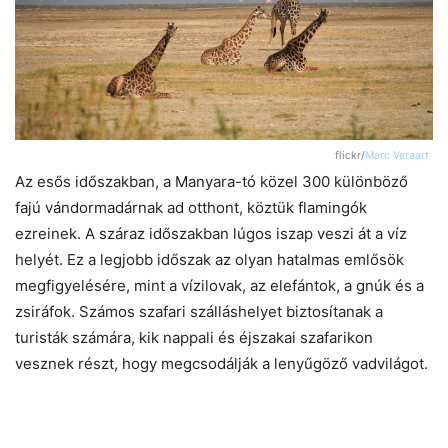
flickr/
Marc Veraart
Az esős időszakban, a Manyara-tó közel 300 különböző
fajú vándormadárnak ad otthont, köztük flamingók
ezreinek. A száraz időszakban lúgos iszap veszi át a víz
helyét. Ez a legjobb időszak az olyan hatalmas emlősök
megfigyelésére, mint a vízilovak, az elefántok, a gnúk és a
zsiráfok. Számos szafari szálláshelyet biztosítanak a
turisták számára, kik nappali és éjszakai szafarikon
vesznek részt, hogy megcsodálják a lenyűgöző vadvilágot.