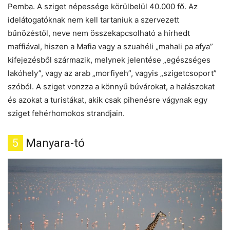
Pemba. A sziget népessége körülbelül 40.000 fő. Az
idelátogatóknak nem kell tartaniuk a szervezett
bűnözéstől, neve nem összekapcsolható a hírhedt
maffiával, hiszen a Mafia vagy a szuahéli „mahali pa afya”
kifejezésből származik, melynek jelentése „egészséges
lakóhely”, vagy az arab „morfiyeh”, vagyis „szigetcsoport”
szóból. A sziget vonzza a könnyű búvárokat, a halászokat
és azokat a turistákat, akik csak pihenésre vágynak egy
sziget fehérhomokos strandjain.
5
Manyara-tó