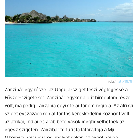
flickr/
mattk1979
Zanzibár egy része, az Unguja-sziget teszi véglegessé a
Fűszer-szigeteket. Zanzibár egykor a brit birodalom része
volt, ma pedig Tanzánia egyik félautonóm régiója. Az afrikai
sziget évszázadokon át fontos kereskedelmi központ volt,
az afrikai, indiai és arab befolyások megfigyelhetőek az
egész szigeten. Zanzibár fő turista látnivalója a Mji
Mkomwe nevű óváros, melyet sokan az angol nevén