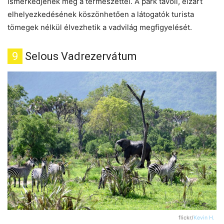
ismerkedjenek meg a természettel. A park távoli, elzárt
elhelyezkedésének köszönhetően a látogatók turista
tömegek nélkül élvezhetik a vadvilág megfigyelését.
9
Selous Vadrezervátum
flickr/
Kevin H.