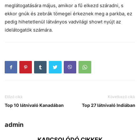
meglátogatására május, amikor a fű elkezd száradni, s
ekkor gnúk és zebrák tömegei érkeznek meg a parkba, ez
pedig hihetetlenül látványos vadvilági showt nyújt az
idelátogatók számára.
Előző cikk
Következő cikk
Top 10 látnivaló Kanadában
Top 27 látnivaló Indiában
admin
KAPCSOLÓDÓ CIKKEK