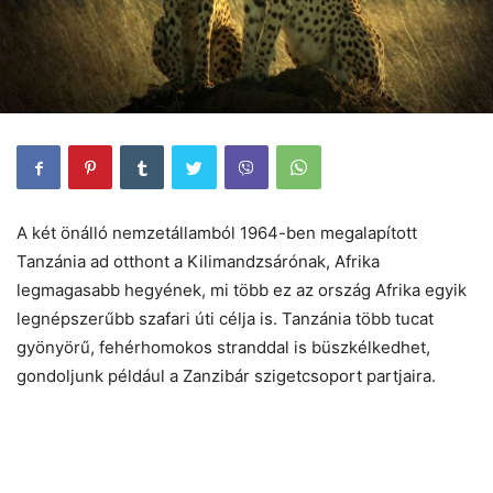
A két önálló nemzetállamból 1964-ben megalapított
Tanzánia ad otthont a Kilimandzsárónak, Afrika
legmagasabb hegyének, mi több ez az ország Afrika egyik
legnépszerűbb szafari úti célja is. Tanzánia több tucat
gyönyörű, fehérhomokos stranddal is büszkélkedhet,
gondoljunk például a Zanzibár szigetcsoport partjaira.