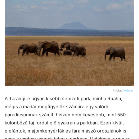
flickr/
Debraj
A Tarangire ugyan kisebb nemzeti park, mint a Ruaha,
mégis a madár megfigyelők számára egy valódi
paradicsomnak számít, hiszen nem kevesebb, mint 550
különböző faj fordul elő gyakran a parkban. Ezen kívül,
elefántok, majomkenyérfák és fára mászó oroszlánok is
nagy számban vannak jelen a parkban. Hatalmas termesz