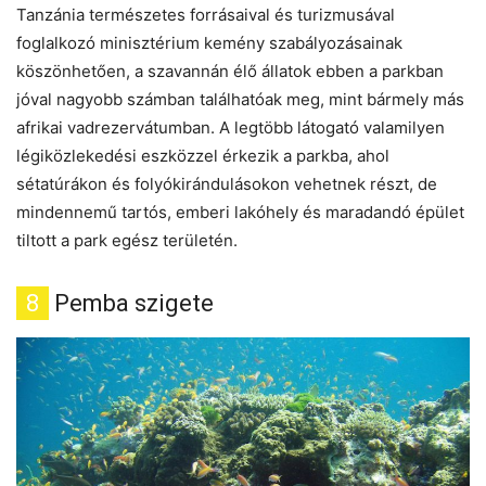
Tanzánia természetes forrásaival és turizmusával
foglalkozó minisztérium kemény szabályozásainak
köszönhetően, a szavannán élő állatok ebben a parkban
jóval nagyobb számban találhatóak meg, mint bármely más
afrikai vadrezervátumban. A legtöbb látogató valamilyen
légiközlekedési eszközzel érkezik a parkba, ahol
sétatúrákon és folyókirándulásokon vehetnek részt, de
mindennemű tartós, emberi lakóhely és maradandó épület
tiltott a park egész területén.
8
Pemba szigete