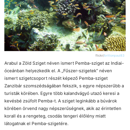
flickr/
brittonpaul83
Arabul a Zöld Sziget néven ismert Pemba-sziget az Indiai-
óceánban helyezkedik el. A „Fűszer-szigetek” néven
ismert szigetcsoport részét képező Pemba-sziget
Zanzibár szomszédságában fekszik, s egyre népszerűbb a
turisták körében. Egyre több kalandvágyó utazó keresi a
kevésbé zsúfolt Pemba-t. A sziget leginkább a búvárok
körében örvend nagy népszerűségnek, akik az érintetlen
korall és a rengeteg, csodás tengeri élőlény miatt
látogatnak el Pemba-szigetére.