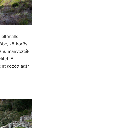
ellenálló
öbb, körkörös
 tanulmányozták
klet. A
int között akár