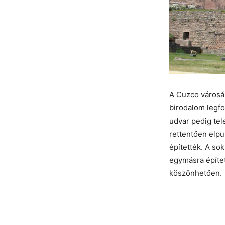
A Cuzco városáb
birodalom legfo
udvar pedig tel
rettentően elpu
építették. A so
egymásra épített
köszönhetően.