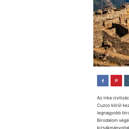
Az inka civiliz
Cuzco körül kez
legnagyobb biro
Birodalom végét
kizsákmányoltak