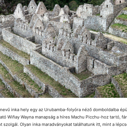
nevű inka hely egy az Urubamba-folyóra néző domboldalba épül
ható Wiñay Wayna manapság a híres Machu Picchu-hoz tartó, fár
 szolgál. Olyan inka maradványokat találhatunk itt, mint a lépc