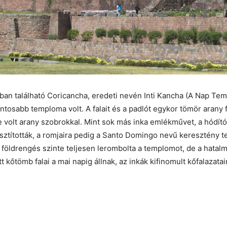
an található Coricancha, eredeti nevén Inti Kancha (A Nap Tem
ntosabb temploma volt. A falait és a padlót egykor tömör arany 
e volt arany szobrokkal. Mint sok más inka emlékművet, a hódító
sztították, a romjaira pedig a Santo Domingo nevű keresztény 
k földrengés szinte teljesen lerombolta a templomot, de a hatal
 kőtömb falai a mai napig állnak, az inkák kifinomult kőfalazata