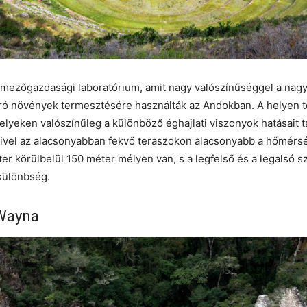
mezőgazdasági laboratórium, amit nagy valószínűséggel a nagy 
ró növények termesztésére használták az Andokban. A helyen t
melyeken valószínűleg a különböző éghajlati viszonyok hatásait
ivel az alacsonyabban fekvő teraszokon alacsonyabb a hőmérsé
er körülbelül 150 méter mélyen van, s a legfelső és a legalsó sz
 különbség.
Wayna