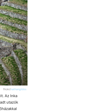
flickr/
nathangibbs
t. Az Inka
adt utazók
sőházakkal