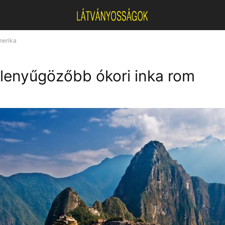
merika
glenyűgözőbb ókori inka rom