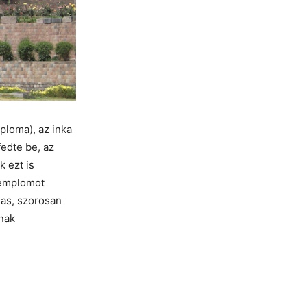
ploma), az inka
fedte be, az
k ezt is
templomot
mas, szorosan
inak