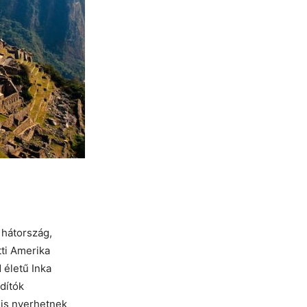
 hátország,
tti Amerika
 életű Inka
dítók
gis nyerhetnek