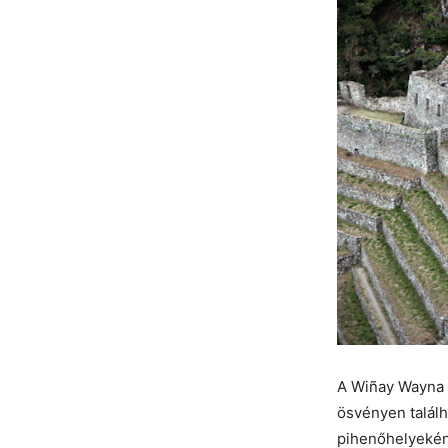
A Wiñay Wayna 
ösvényen talál
pihenőhelyeként