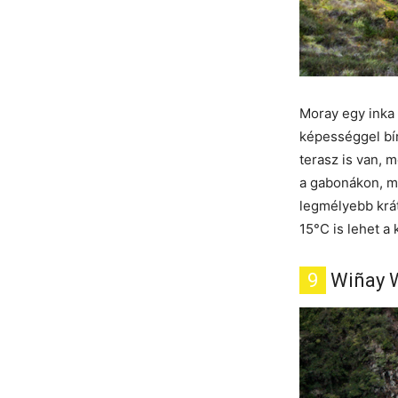
Moray egy inka 
képességgel bí
terasz is van, 
a gabonákon, m
legmélyebb krát
15°C is lehet a
9
Wiñay 