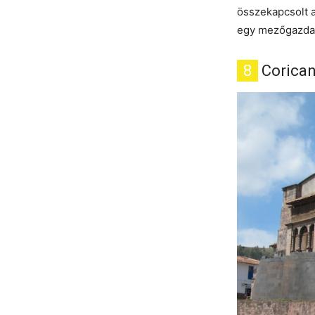
összekapcsolt a
egy mezőgazdasá
8
Corica