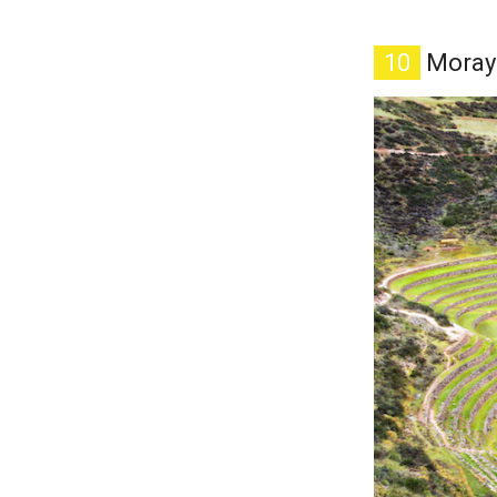
10
Moray