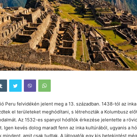
áció Peru felvidékén jelent meg a 13. században. 1438-tól az inka
dtek el területeket meghódítani, s létrehozták a Kolumbusz elő
dalmát. Az 1532-es spanyol hódítók érkezése jelentette a rövid
. Igen kevés dolog maradt fenn az inka kultúrából, ugyanis a hó
 mindent, amit csak tudtak. A látogatók egy kis betekintést mé